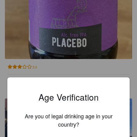
3.0
WALKER
4 months ago
@ L'etable
Age Verification
Are you of legal drinking age in your
country?