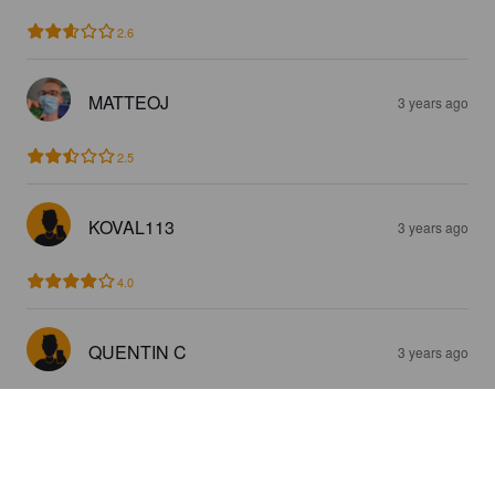
2.6
MATTEOJ
3 years ago
2.5
KOVAL113
3 years ago
4.0
QUENTIN C
3 years ago
1.9
DOMINIQUE R
4 years ago
@ C'est fou chez poupette et petou