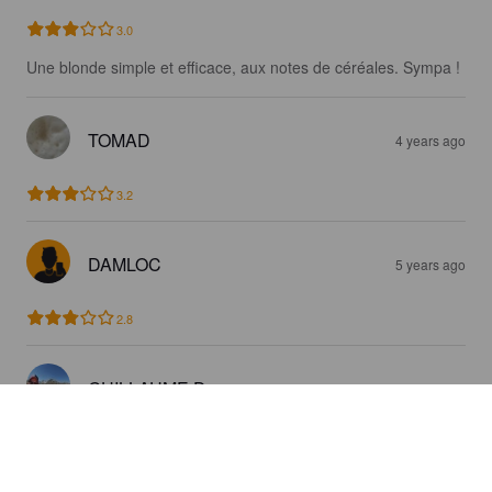
3.0
Une blonde simple et efficace, aux notes de céréales. Sympa !
TOMAD
4 years ago
3.2
DAMLOC
5 years ago
2.8
GUILLAUME D
5 years ago
3.0