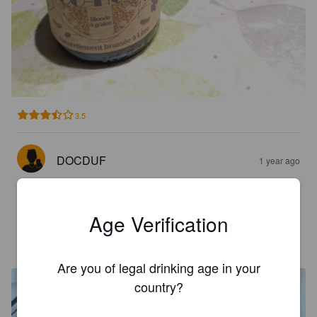
3.5
DOCDUF
1 year ago
3.1
Age Verification
VINCENT L
1 year ago
Are you of legal drinking age in your
country?