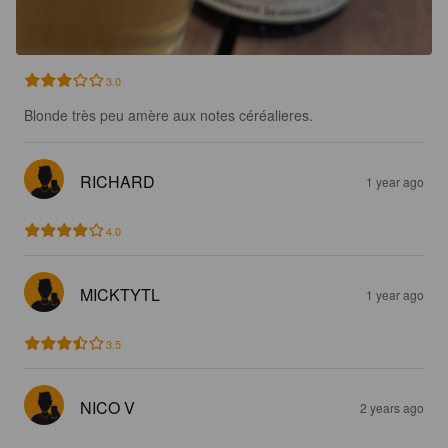
3.0
Blonde très peu amère aux notes céréalieres.
RICHARD
1 year ago
4.0
MICKTYTL
1 year ago
3.5
NICO V
2 years ago