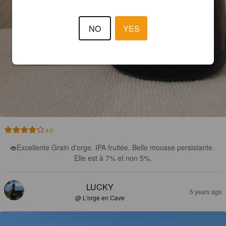
NO
YES
4.0
👄Excellente Grain d'orge. IPA fruitée. Belle mousse persistante. 
Elle est à 7% et non 5%.
LUCKY
5 years ago
@ L'orge en Cave