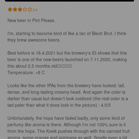
2.9
New beer in Pint Please.

I'm, starting to become kind of like a fan of Blech Brut. I think 
they brew awesome beers.

Best before is 18.4.2021 but the brewery's IG shows that this 
beer is one of the new beers launched on 7.11.2020, making 
this about 2,5 months old🤷‍♂️🤷‍♂️🤷‍♂️

Temperature: +8 C

Looks like the other IPAs from the brewery have looked: tall, 
dense, and long-lasting creamy head. And again the color is 
darker than usual but doesn't look oxidized (the real color is a 
tad paler than what it does look in the picture) : 4,5/5

Unfortunately, the hops have faded badly, only some kind of 
perfumy like aroma is there. Although I'm not 100% sure is it 
from the hops. The Kveik pushes through with the canned fruit 
aroma, some orange and spiciness as well. Smells even a bit 