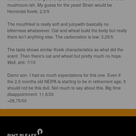
mushroom-ish. My guess for the yeast Strain would be 
Hornindal Kveik: 2,5/5

The mouthfeel is really soft and juicywith basically no 
bitterness whatsoever. Oat and wheat build the body but really 
there isn't anything else. The carbonation is low: 3,25/5

The taste shows similar Kveik characteristics as what did the 
scent. Then there's oat and wheat but pretty much no hops. 
Well, shit: 7/15

Damn son. I had so much expectations for this one. Even if 
the 2,5 months old NEIPA is starting to be in retirement age, it 
should not be this dull. Not much to say about this. Big time 
disappointment: 11,5/20

=28,75/50