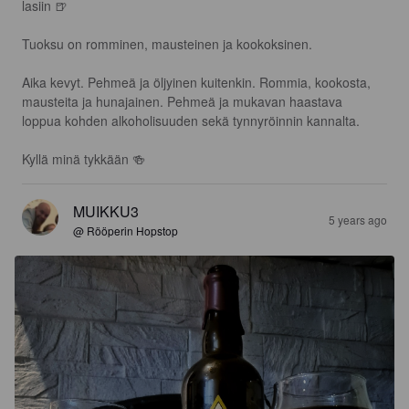
lasiin 🍺

Tuoksu on romminen, mausteinen ja kookoksinen. 

Aika kevyt. Pehmeä ja öljyinen kuitenkin. Rommia, kookosta, 
mausteita ja hunajainen. Pehmeä ja mukavan haastava 
loppua kohden alkoholisuuden sekä tynnyröinnin kannalta. 

Kyllä minä tykkään 🍻
MUIKKU3
5 years ago
@ Rööperin Hopstop