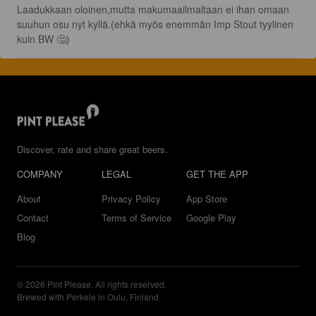
Laadukkaan oloinen,mutta makumaailmaltaan ei ihan omaan 
suuhun osu nyt kyllä.(ehkä myös enemmän Imp Stout tyylinen 
kuin BW 🤔)
Discover, rate and share great beers.
COMPANY
LEGAL
GET THE APP
About
Privacy Policy
App Store
Contact
Terms of Service
Google Play
Blog
© 2026 Pint Please. All rights reserved.
Brewed with Perkele in Oulu, Finland.