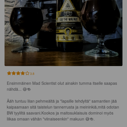
3.8
Ensimmäinen Mad Scientist olut ainakin tumma itselle saapas 
nähdä... 😅🍻

Ääh tuntuu liian pehmeältä ja "lapsille tehdyltä" samantien jää 
kaipaamaan sitä taistelun tannerrusta ja meininkiä,mitä odotan 
BW tyyliltä saavani.Kookos ja maitosuklaisuis dominoi myös 
liikaa omaan vähän "viinaiseenkin" makuun 😅🍻.
