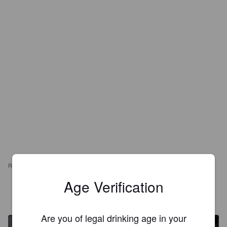
REVIEWS
Age Verification
SIMONDÖNDER
5 years ago
@ Ølkassen.dk
Are you of legal drinking age in your