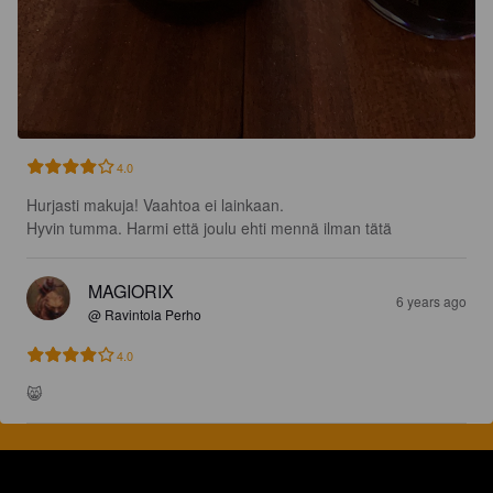
4.0
Hurjasti makuja! Vaahtoa ei lainkaan. 

Hyvin tumma. Harmi että joulu ehti mennä ilman tätä
MAGIORIX
6 years ago
@ Ravintola Perho
4.0
😸