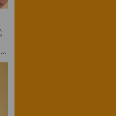
, 
e!
s ago