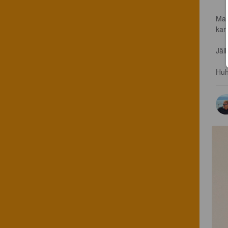
Mau
kar
Jäl
Huh