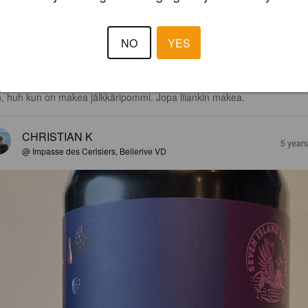
ssa makeutta, sokeria, mustikkaa, marjaisuutta, vaahterasiirappia, 
hunvatukkaa ja vaniljaa. 

NO
YES
kimaku sokerinen ja pehmeä. 

, huh kun on makea jälkkäripommi. Jopa liiankin makea.
CHRISTIAN K
5 year
@ Impasse des Cerisiers, Bellerive VD