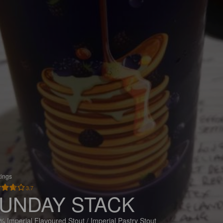
tings
3.7
UNDAY STACK
% Imperial Flavoured Stout / Imperial Pastry Stout