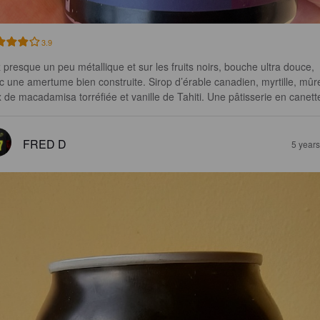
3.9
 presque un peu métallique et sur les fruits noirs, bouche ultra douce, 
c une amertume bien construite. Sirop d’érable canadien, myrtille, mûre
x de macadamisa torréfiée et vanille de Tahiti. Une pâtisserie en canett
FRED D
5 year