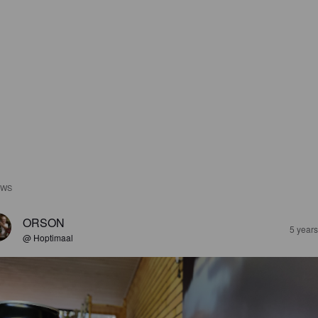
EWS
ORSON
5 year
@ Hoptimaal