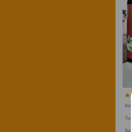
Kolm
Tuo
Suu