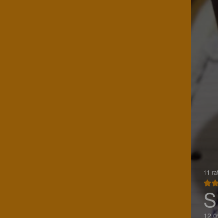
11 ra
S
12.0