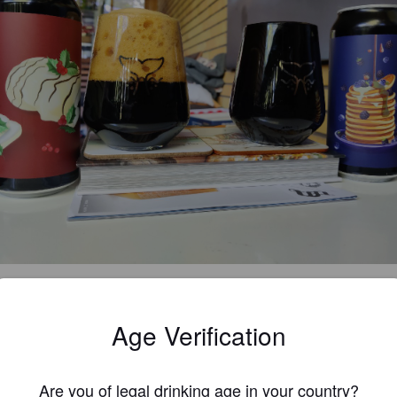
3.8
e vuotta annettu päiväystä. Siitä reilu kaksi vielä jäljellä. 

Age Verification
ksussa makeutta, marjaisuutta, hillomaisuutta ja karhunvatukkaa. 

Are you of legal drinking age in your country?
tuntuma matalahiilihappoinen, runsas, makeahko ja pehmeä. 
