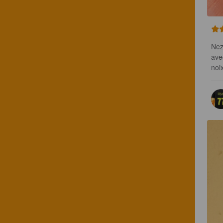
Nez
ave
noi