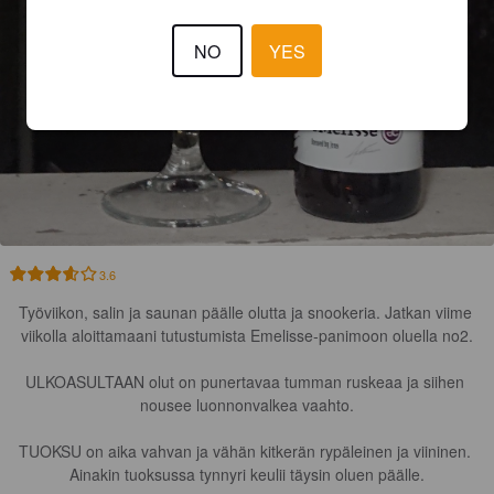
NO
YES
3.6
Työviikon, salin ja saunan päälle olutta ja snookeria. Jatkan viime 
viikolla aloittamaani tutustumista Emelisse-panimoon oluella no2.

ULKOASULTAAN olut on punertavaa tumman ruskeaa ja siihen 
nousee luonnonvalkea vaahto.

TUOKSU on aika vahvan ja vähän kitkerän rypäleinen ja viininen. 
Ainakin tuoksussa tynnyri keulii täysin oluen päälle.
