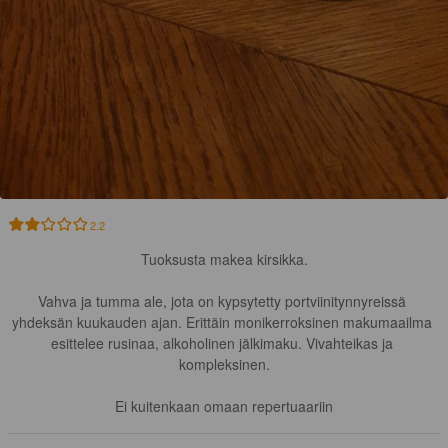
2.2
Tuoksusta makea kirsikka.

Vahva ja tumma ale, jota on kypsytetty portviinitynnyreissä 
yhdeksän kuukauden ajan. Erittäin monikerroksinen makumaailma 
esittelee rusinaa, alkoholinen jälkimaku. Vivahteikas ja 
kompleksinen.

Ei kuitenkaan omaan repertuaariin