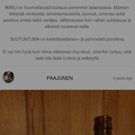
MAKU on huomattavasti tuoksua paremmin balanssissa. Makean 
kitkerää viinisyyttä, leivontamausteita, luumua, omenaa sekä 
aavistus anista sekä vaniljaa. Jälkimaussa ihan vähän suklaisuus ja 
alkoholi nousevat esille.

SUUTUNTUMA on keskitäyteläinen+ ja pehmeästi poreileva.

Ei nyt niin hyvä kuin viime viikkoinen imp stout. Jotenkin tuntuu, että 
saisi olla lisää runkoa ja selkeyttä.
PAAJUNEN
6 years ago