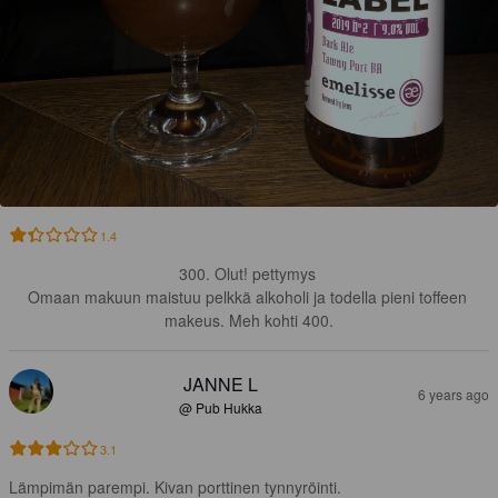
1.4
300. Olut! pettymys 

Omaan makuun maistuu pelkkä alkoholi ja todella pieni toffeen 
makeus. Meh kohti 400.
JANNE L
6 years ago
@ Pub Hukka
3.1
Lämpimän parempi. Kivan porttinen tynnyröinti.