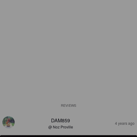
REVIEWS
DAM859
4 years ago
@ Noz Proville