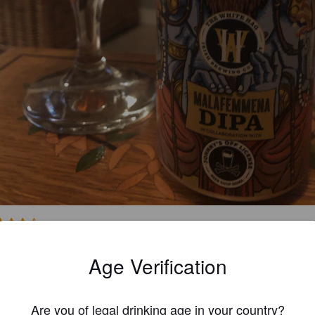
4.2


Age Verification
 belle découverte, DIPA clairement réussi, c’est rond et charpenté avec
 belle amertume, top
Are you of legal drinking age in your country?