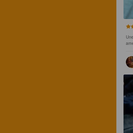
Une
ame