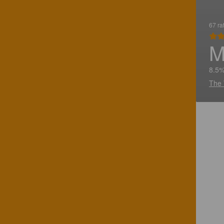
67 ra
M
8.5%
The 