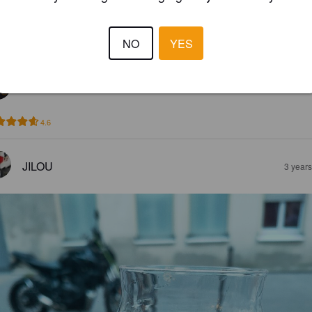
MANJOE
6 months
NO
YES
4.3
KENT108
1 yea
4.6
JILOU
3 year