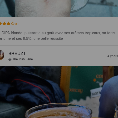
3.8
 DIPA Irlande, puissante au goût avec ses arômes tropicaux, sa forte 
rtume et ses 8.5%. une belle réussite
BREUZ1
4 year
@ The Irish Lane