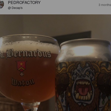
PEDROFACTORY
3 months
@ Decap's