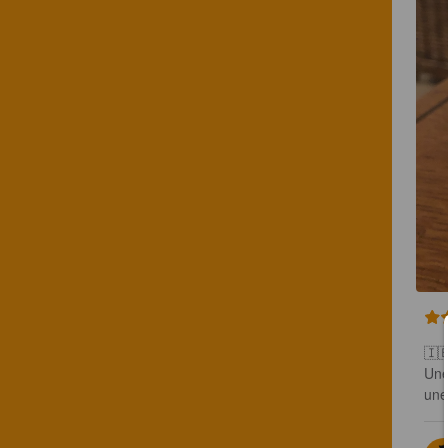
🇮🇪
Une
une