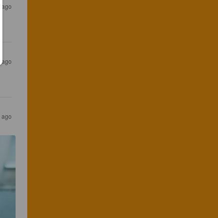
 ago
r ago
s ago