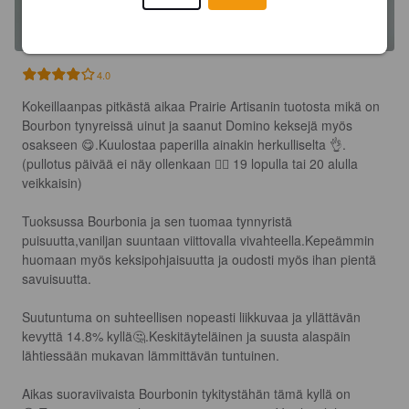
4.0
Kokeillaanpas pitkästä aikaa Prairie Artisanin tuotosta mikä on 
Bourbon tynyreissä uinut ja saanut Domino keksejä myös 
osakseen 😋.Kuulostaa paperilla ainakin herkulliselta 👌.

(pullotus päivää ei näy ollenkaan 🤷‍♂️ 19 lopulla tai 20 alulla 
veikkaisin)

Tuoksussa Bourbonia ja sen tuomaa tynnyristä 
puisuutta,vaniljan suuntaan viittovalla vivahteella.Kepeämmin 
huomaan myös keksipohjaisuutta ja oudosti myös ihan pientä 
savuisuutta.

Suutuntuma on suhteellisen nopeasti liikkuvaa ja yllättävän 
kevyttä 14.8% kyllä🤔.Keskitäyteläinen ja suusta alaspäin 
lähtiessään mukavan lämmittävän tuntuinen.

Aikas suoraviivaista Bourbonin tykitystähän tämä kyllä on 