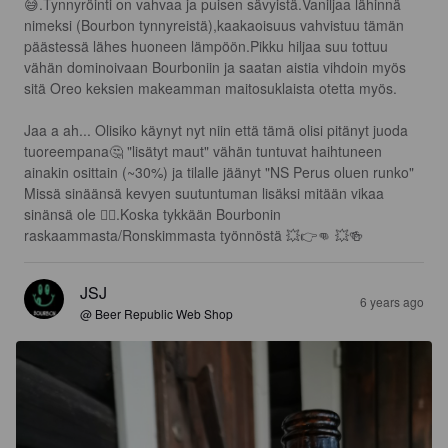
😅.Tynnyröinti on vahvaa ja puisen sävyistä.Vaniljaa lähinnä 
nimeksi (Bourbon tynnyreistä),kaakaoisuus vahvistuu tämän 
päästessä lähes huoneen lämpöön.Pikku hiljaa suu tottuu 
vähän dominoivaan Bourboniin ja saatan aistia vihdoin myös 
sitä Oreo keksien makeamman maitosuklaista otetta myös.

Jaa a ah... Olisiko käynyt nyt niin että tämä olisi pitänyt juoda 
tuoreempana🤔 "lisätyt maut" vähän tuntuvat haihtuneen 
ainakin osittain (~30%) ja tilalle jäänyt "NS Perus oluen runko" 
Missä sinäänsä kevyen suutuntuman lisäksi mitään vikaa 
sinänsä ole 🤷‍♂️.Koska tykkään Bourbonin 
raskaammasta/Ronskimmasta työnnöstä 💥👉👊 💥🍻
JSJ
6 years ago
@ Beer Republic Web Shop