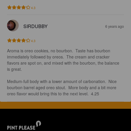
4.3
SIRDUBBY
6 years ago
4.3
Aroma is oreo cookies, no bourbon.  Taste has bourbon 
immediately followed by oreos.  The cream and cracker 
flavors are spot on, and mixed with the bourbon, the balance 
is great.  

Medium-full body with a lower amount of carbonation.  Nice 
bourbon barrel aged oreo stout.  More body and a bit more 
oreo flavor would bring this to the next level.  4.25