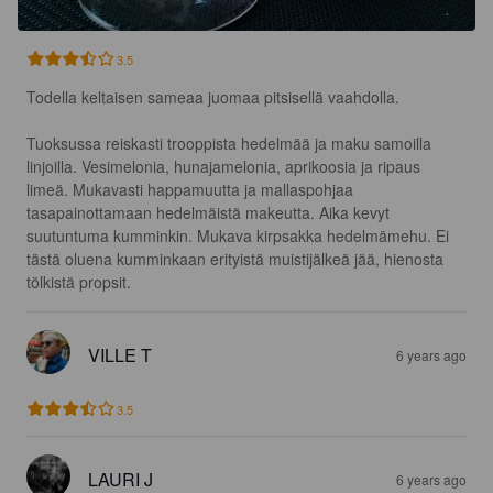
3.5
Todella keltaisen sameaa juomaa pitsisellä vaahdolla. 

Tuoksussa reiskasti trooppista hedelmää ja maku samoilla 
linjoilla. Vesimelonia, hunajamelonia, aprikoosia ja ripaus 
limeä. Mukavasti happamuutta ja mallaspohjaa 
tasapainottamaan hedelmäistä makeutta. Aika kevyt 
suutuntuma kumminkin. Mukava kirpsakka hedelmämehu. Ei 
tästä oluena kumminkaan erityistä muistijälkeä jää, hienosta 
tölkistä propsit.
VILLE T
6 years ago
3.5
LAURI J
6 years ago