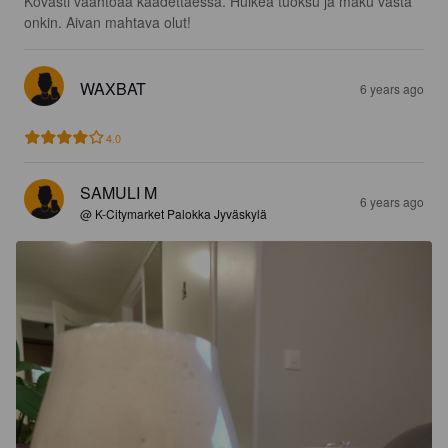
Kovasti vaahtoaa kaadettaessa. Huikea tuoksu ja maku vasta 
onkin. Aivan mahtava olut!
WAXBAT
6 years ago
4.0
SAMULI M
6 years ago
@ K-Citymarket Palokka Jyväskylä