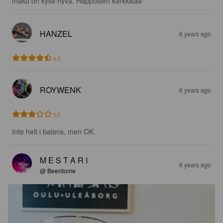
maku on kyllä hyvä. Happoisen karkkisaa
HANZEL
6 years ago
4.5
ROYWENK
6 years ago
3.0
Inte helt i balans, men OK.
M E S T A R I
6 years ago
@ Beerdome