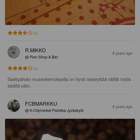
3.6
R.MIKKO
6 years ago
@ Pien Shop & Bar
4.0
Sadepäivän museokierroksella on hyvä nesteyttää välillä myös 
sisältä päin.
FCBMARKKU
6 years ago
@ K-Citymarket Palokka Jyväskylä