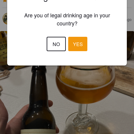
3.7
Are you of legal drinking age in your
ELIOT M
4 years ago
country?
NO
YES