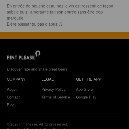
En entrée de bouche et au nez le vin est ressenti de façon 
subtile puis l'amertume fait son entrée sans être trop 
marquée. 

Bière puissante, pas d'abus 😉
Discover, rate and share great beers.
COMPANY
LEGAL
GET THE APP
About
Privacy Policy
App Store
Contact
Terms of Service
Google Play
Blog
© 2026 Pint Please. All rights reserved.