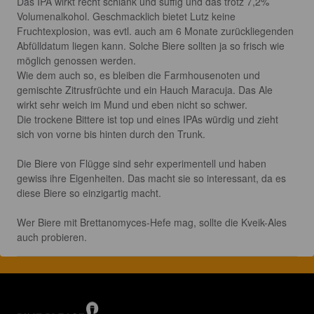
Das IPA wirkt recht schlank und süffig und das trotz 7,2% 
Volumenalkohol. Geschmacklich bietet Lutz keine 
Fruchtexplosion, was evtl. auch am 6 Monate zurückliegenden 
Abfülldatum liegen kann. Solche Biere sollten ja so frisch wie 
möglich genossen werden.

Wie dem auch so, es bleiben die Farmhousenoten und 
gemischte Zitrusfrüchte und ein Hauch Maracuja. Das Ale 
wirkt sehr weich im Mund und eben nicht so schwer. 

Die trockene Bittere ist top und eines IPAs würdig und zieht 
sich von vorne bis hinten durch den Trunk.

Die Biere von Flügge sind sehr experimentell und haben 
gewiss ihre Eigenheiten. Das macht sie so interessant, da es 
diese Biere so einzigartig macht.

Wer Biere mit Brettanomyces-Hefe mag, sollte die Kveik-Ales 
auch probieren.