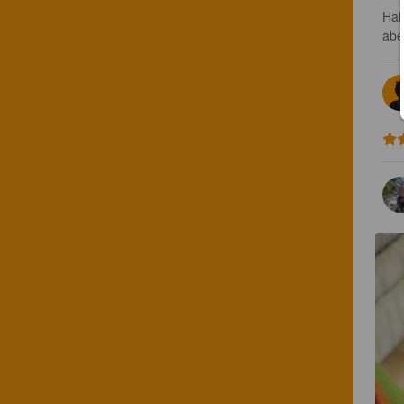
Hab
abe