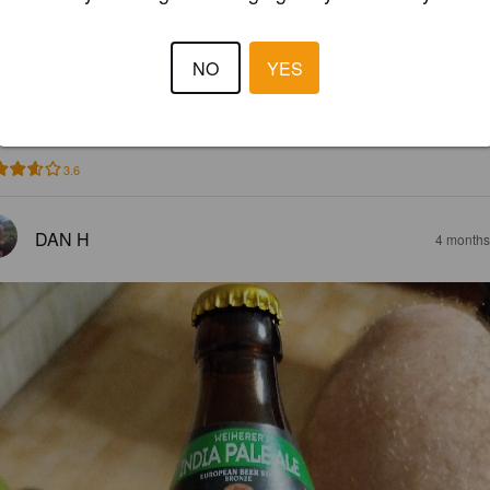
e sie sich von den Klassischen IPAs der Engländer abgeguckt. Lecker 
r mag dann doch die modernen Interpretationen lieber
NO
YES
MARCEL L
4 months
@ Kleingeschaidt
3.6
DAN H
4 months