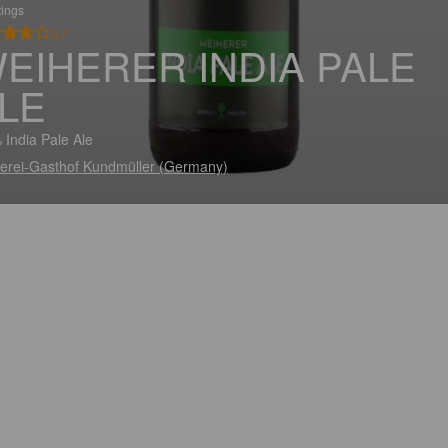
tings
3.7
EIHERER INDIA PALE
LE
 India Pale Ale
erei-Gasthof Kundmüller (Germany)