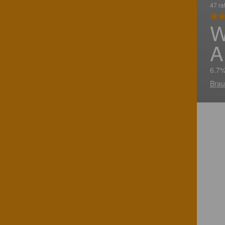
47 ra
W
A
6.7%
Brau