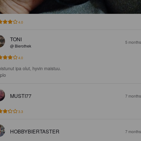
4.0
TONI
5 months
@ Bierothek
4.0
istunut ipa olut, hyvin maistuu.

 plo
MUSTI77
7 months
3.3
HOBBYBIERTASTER
7 months