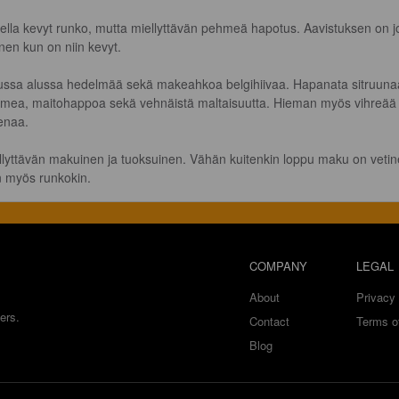
ella kevyt runko, mutta miellyttävän pehmeä hapotus. Aavistuksen on j
nen kun on niin kevyt.

ssa alussa hedelmää sekä makeahkoa belgihiivaa. Hapanata sitruuna
mea, maitohappoa sekä vehnäistä maltaisuutta. Hieman myös vihreää
naa.

llyttävän makuinen ja tuoksuinen. Vähän kuitenkin loppu maku on vetin
n myös runkokin.
COMPANY
LEGAL
About
Privacy 
ers.
Contact
Terms o
Blog