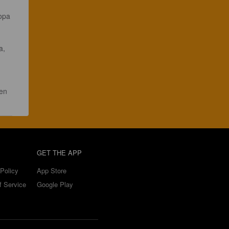
opa 
a, 
 
en 
GET THE APP
Policy
App Store
f Service
Google Play