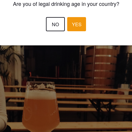
RRUDOLF
Are you of legal drinking age in your country?
7 year
@ Grimm Artisanal Ales
NO
YES