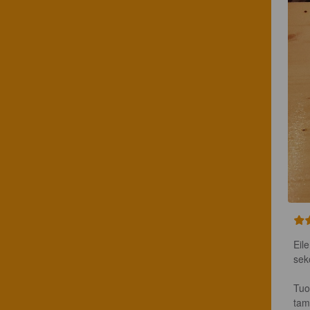
Eil
sek
Tuo
tam