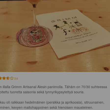
3.6
en illalla Grimm Artisanal Alesin panimolla. Tähäm on 70/30 suhteessa 
oitettu tuoretta saisonia sekä tynnyrikypsytettyä souria.

ksu oli raikkaan hedelmäinen (persikka ja aprikoosia), sitruunainen, 
minen, kevyen maitohappoinen sekä hienoisen mausteinen.
