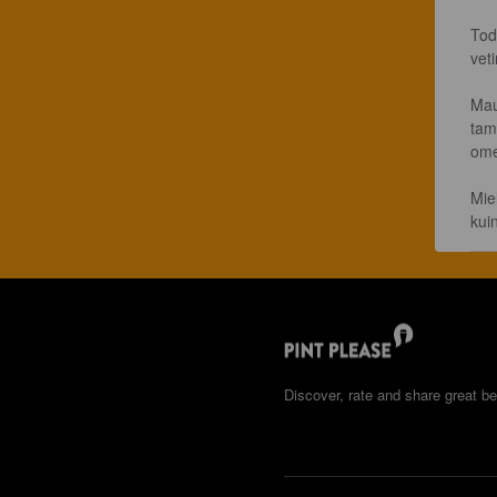
Tod
veti
Mau
tam
ome
Mie
kui
Discover, rate and share great be