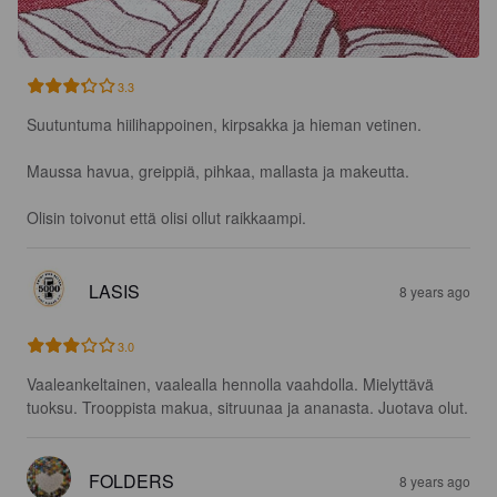
3.3
Suutuntuma hiilihappoinen, kirpsakka ja hieman vetinen. 

Maussa havua, greippiä, pihkaa, mallasta ja makeutta. 

Olisin toivonut että olisi ollut raikkaampi.
LASIS
8 years ago
3.0
Vaaleankeltainen, vaalealla hennolla vaahdolla. Mielyttävä 
tuoksu. Trooppista makua, sitruunaa ja ananasta. Juotava olut.
FOLDERS
8 years ago