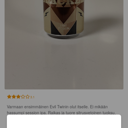
3.1
Varmaan ensimmäinen Evil Twinin olut itselle. Ei mikään 
hassumpi session ipa. Raikas ja tuore sitrusvetoinen tuoksu, 
jossa vahvasti mukana trooppista hedelmää.
