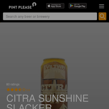
80 ratings
3.6
CITRA SUNSHINE
SLACKER