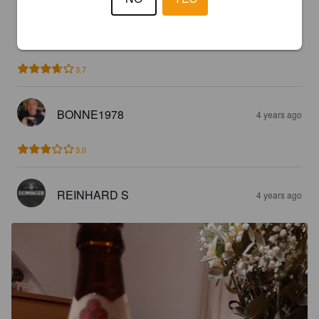
FRANK DACHS
2 years ago
3.7
BONNE1978
4 years ago
3.0
REINHARD S
4 years ago