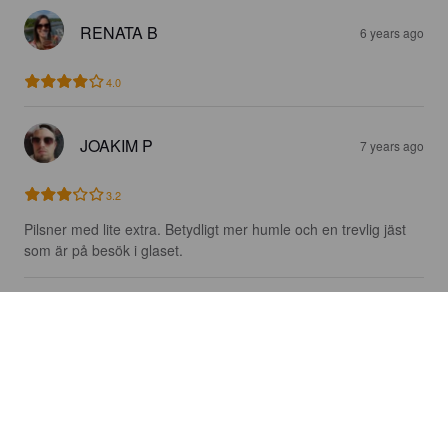
RENATA B
6 years ago
4.0
JOAKIM P
7 years ago
3.2
Pilsner med lite extra. Betydligt mer humle och en trevlig jäst 
som är på besök i glaset.
DANIEL
7 years ago