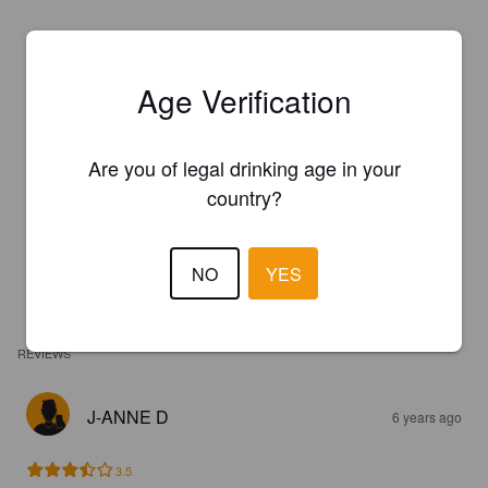
Age Verification
Are you of legal drinking age in your
country?
NO
YES
REVIEWS
J-ANNE D
6 years ago
3.5