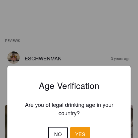
REVIEWS
ESCHWENMAN
3 years ago
4.6
Age Verification
LINDEN09
4 years ago
Are you of legal drinking age in your
country?
NO
YES