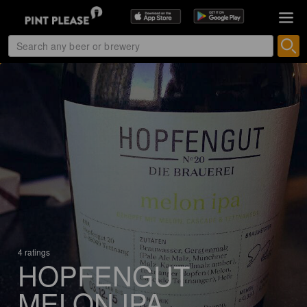
4 ratings
HOPFENGUT
MELON IPA