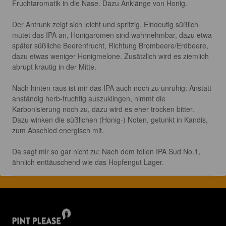
Fruchtaromatik in die Nase. Dazu Anklänge von Honig.

Der Antrunk zeigt sich leicht und spritzig. Eindeutig süßlich 
mutet das IPA an, Honigaromen sind wahrnehmbar, dazu etwa 
später süßliche Beerenfrucht, Richtung Brombeere/Erdbeere, 
dazu etwas weniger Honigmelone. Zusätzlich wird es ziemlich 
abrupt krautig in der Mitte.

Nach hinten raus ist mir das IPA auch noch zu unruhig: Anstatt 
anständig herb-fruchtig auszuklingen, nimmt die 
Karbonisierung noch zu, dazu wird es eher trocken bitter. 
Dazu winken die süßlichen (Honig-) Noten, getunkt in Kandis, 
zum Abschied energisch mit.

Da sagt mir so gar nicht zu: Nach dem tollen IPA Sud No.1, 
ähnlich enttäuschend wie das Hopfengut Lager.