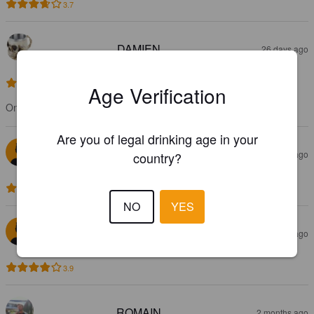
3.7
DAMIEN
26 days ago
4.0
Age Verification
On retrouve bien les critères des bières belges
Are you of legal drinking age in your
MATHIEU D
1 month ago
country?
@ Intermarché Murat
3.7
NO
YES
AXEL B
1 month ago
3.9
ROMAIN
2 months ago