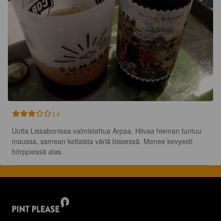
2.8
Uutta Lissabonissa valmistettua Arpaa. Hiivaa hieman tuntuu 
maussa, samean keltaista väriä bissessä. Menee kevyesti 
hörppiessä alas.