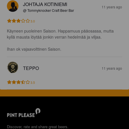
JOHTAJA KOTINIEMI
11 years ago
@ Tommyknocker Craft Beer Bar
3.0
Käyneen puoleinen Saison. Happamuus pääosassa, mutta 
kyllä mausta löytää jonkin verran hedelmää ja viljaa.

Ihan ok vajaavolttinen Saison.
TEPPO
11 years ago
3.5
Discover, rate and share great beers.