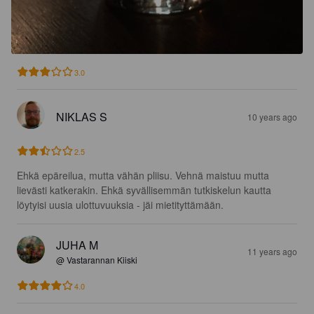
3.0
NIKLAS S
10 years ago
2.5
Ehkä epäreilua, mutta vähän pliisu. Vehnä maistuu mutta 
lievästi katkerakin. Ehkä syvällisemmän tutkiskelun kautta 
löytyisi uusia ulottuvuuksia - jäi mietityttämään.
JUHA M
11 years ago
@ Vastarannan Kiiski
4.0