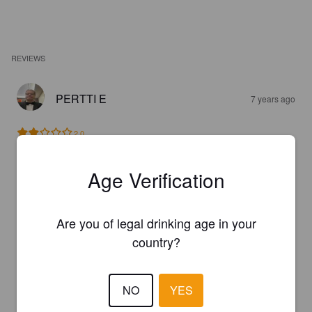
REVIEWS
PERTTI E
7 years ago
2.0
Pikkuisen bllisu
Age Verification
THIBAULT S
7 years ago
Are you of legal drinking age in your
2.9
country?
VERKMASTARE
8 years ago
NO
YES