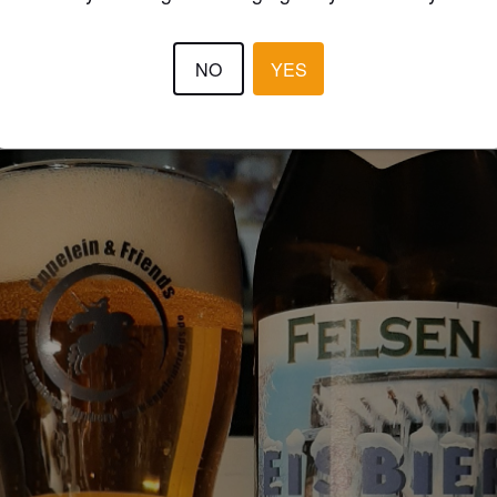
ang wird die Süße wieder stärker. Ein eher durchschnittliches Märzen, 
l in der Summe zu flach.
NO
YES
BERCH
5 year
@ Landbierparadies Laden