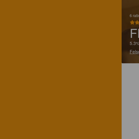
6 rat
F
5.3%
Fels