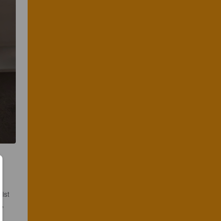
ist 
, 