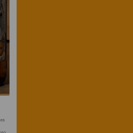
hes 
nso 