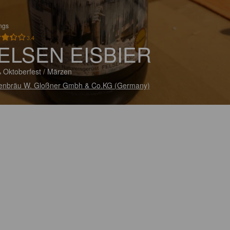
ings
3.4
ELSEN EISBIER
 Oktoberfest / Märzen
enbräu W. Gloßner Gmbh & Co.KG (Germany)