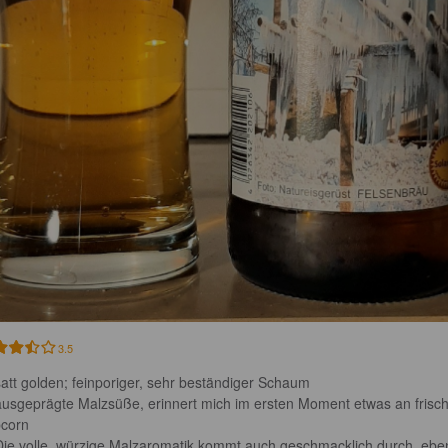
3.5
satt golden; feinporiger, sehr beständiger Schaum

ausgeprägte Malzsüße, erinnert mich im ersten Moment etwas an frisc
corn

Die volle, würzige Malzaromatik kommt auch geschmacklich durch, ebe