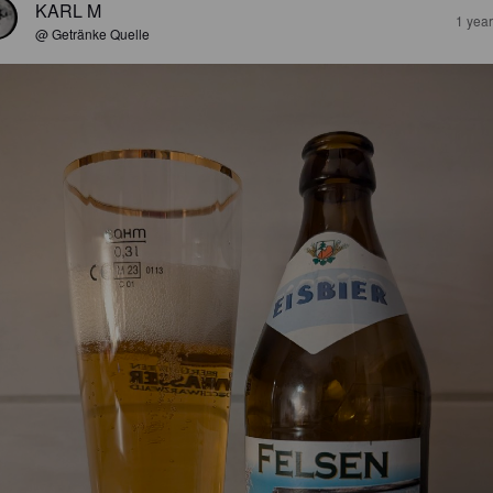
KARL M
1 yea
@ Getränke Quelle