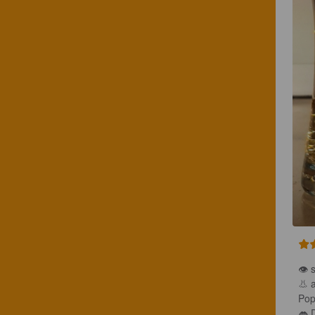
👁 
👃 
Pop
👄 