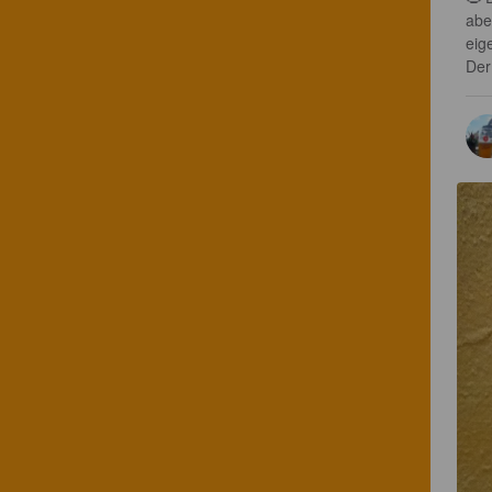
abe
eig
Der