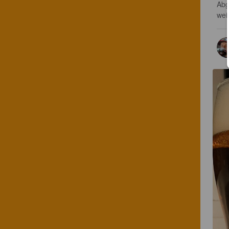
Abg
wei