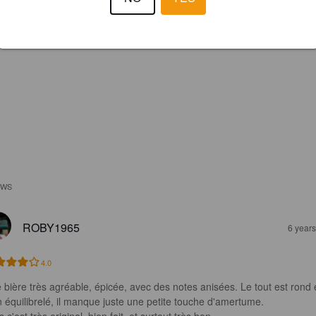
EWS
ROBY1965
6 year
4.0
 bière très agréable, épicée, avec des notes anisées. Le tout est rond 
n équilibrelé, il manque juste une petite touche d'amertume.
