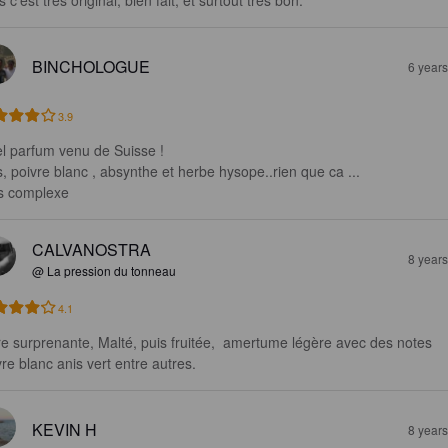
 c'est très original, bien fait, et surtout très bon.
BINCHOLOGUE
6 year
3.9
l parfum venu de Suisse !

s, poivre blanc , absynthe et herbe hysope..rien que ca ...

s complexe
CALVANOSTRA
8 year
@ La pression du tonneau
4.1
re surprenante, Malté, puis fruitée,  amertume légère avec des notes 
vre blanc anis vert entre autres.
KEVIN H
8 year