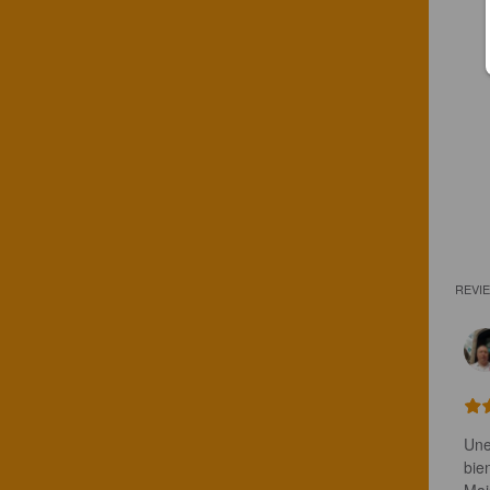
REVI
Une
bie