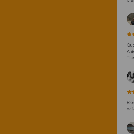
Mais
Que
Ani
Tre
Biè
poi