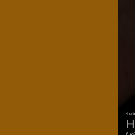
4 rat
H
6.4%