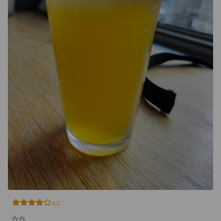
4.2
👌👌