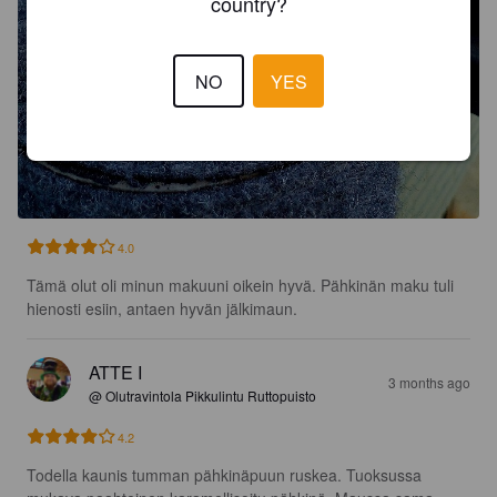
country?
NO
YES
4.0
Tämä olut oli minun makuuni oikein hyvä. Pähkinän maku tuli 
hienosti esiin, antaen hyvän jälkimaun.
ATTE I
3 months ago
@ Olutravintola Pikkulintu Ruttopuisto
4.2
Todella kaunis tumman pähkinäpuun ruskea. Tuoksussa 