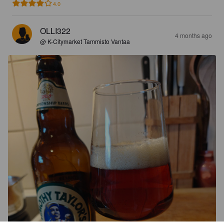
4.0
OLLI322
4 months ago
@ K-Citymarket Tammisto Vantaa