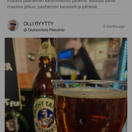
mukava paahteinen karamellisoitu pähkinä. Maussa sama 
maailma jatkuu, paahteinen karamelli ja pähkinä.
OLLI RYYTTY
3 months ago
@ Olutravintola Pikkulintu