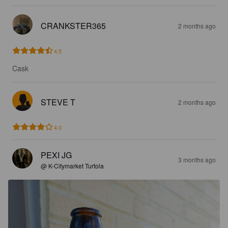
CRANKSTER365
2 months ago
4.5
Cask
STEVE T
2 months ago
4.0
PEXI JG
3 months ago
@ K-Citymarket Turtola