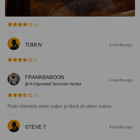
4.0
TOMI N
4 months ago
3.7
FRANKBABOON
4 months ago
@ K-Citymarket Tammisto Vantaa
3.5
Pidän bitteristä oikein paljon ja tämä oli oikein mainio
STEVE T
4 months ago