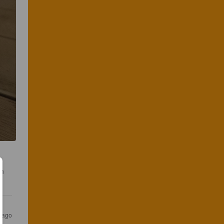
n 
 ago