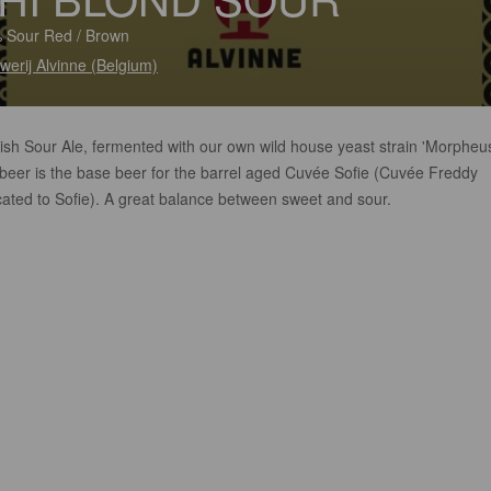
 Sour Red / Brown
werij Alvinne (Belgium)
ish Sour Ale, fermented with our own wild house yeast strain 'Morpheus
 beer is the base beer for the barrel aged Cuvée Sofie (Cuvée Freddy
cated to Sofie). A great balance between sweet and sour.