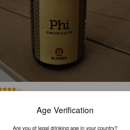
5.0
vetin hyvä perus sour ilman mitään sen suurempia marjojen ja hetelmie
uja. Hyvä happamuus, ei oo liian makea ja sopiva karvaisuus. Jatkoon
Age Verification
VHASU
4 months
Are you of legal drinking age in your country?