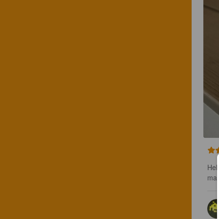
Hel
mak