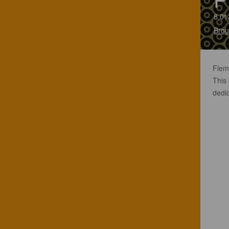
8.0%
Brou
Flem
This
dedi