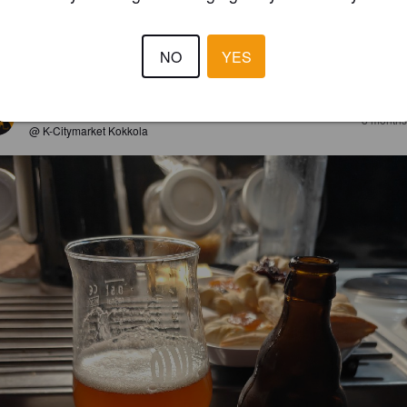
4.2
NO
YES
va sour, joka maistui myös oluelta. Mielenkiintoinen ja hyvä.
ALLU
8 months
@ K-Citymarket Kokkola