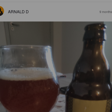
ARNALD D
9 months