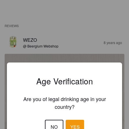
REVIEWS
WEZO
8 years ago
@ Beergium Webshop
Age Verification
Are you of legal drinking age in your
country?
NO
YES