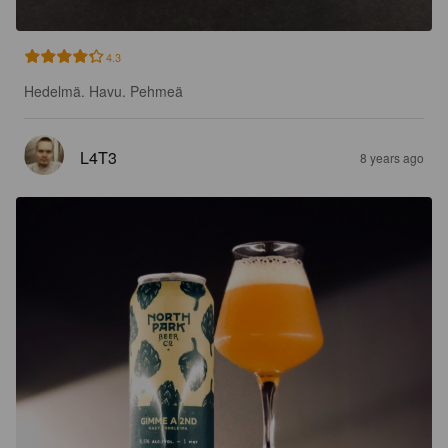
4.3
Hedelmä. Havu. Pehmeä
L4T3
8 years ago