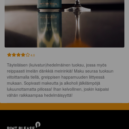
4.0
Täyteläisen (kuivatun)hedelmäinen tuoksu, jossa myös 
reippaasti imelän dänkkiä meininkiä! Maku seuraa tuoksun 
viitoittamalla tiellä, greippisen happamuuden liittyessä 
mukaan. Sopivasti makeutta ja alkoholi jälkilämpöjä 
lukuunottamatta piilossa! Ihan kelvollinen, joskin kaipaisi 
vähän raikkaampaa hedelmäisyyttä!