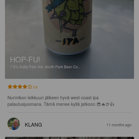
HOP-FU!
7.5%
India Pale Ale.
North Park Beer Co..
3.8
Nurmikon leikkuun jälkeen hyvä west coast ipa 
palautusjuomana. Tämä menee kyllä jatkoon.😎🔥🍺👍
KLANG
11 months ago