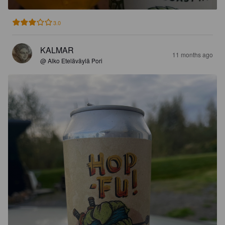
3.0
KALMAR
11 months ago
@ Alko Eteläväylä Pori