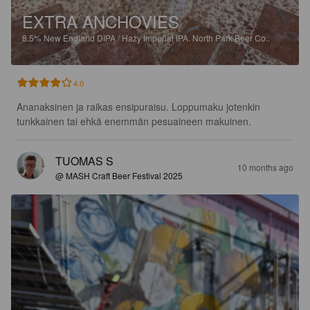
EXTRA ANCHOVIES
8.5%
New England DIPA / Hazy Imperial IPA.
North Park Beer Co..
4.0
Ananaksinen ja raikas ensipuraisu. Loppumaku jotenkin 
tunkkainen tai ehkä enemmän pesuaineen makuinen.
TUOMAS S
10 months ago
@ MASH Craft Beer Festival 2025