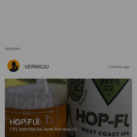
REVIEWS
VERKKUU
7 months ago
HOP-FU!
7.5%
India Pale Ale.
North Park Beer Co..