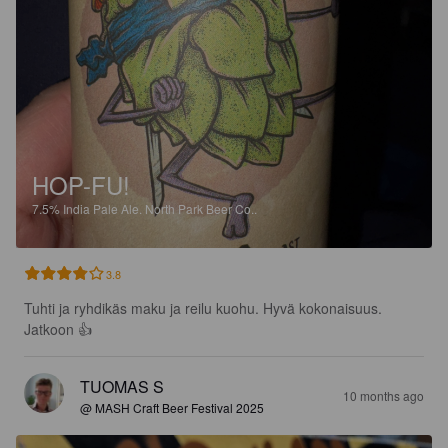
HOP-FU!
7.5%
India Pale Ale.
North Park Beer Co..
3.8
Tuhti ja ryhdikäs maku ja reilu kuohu. Hyvä kokonaisuus. 
Jatkoon 👍
TUOMAS S
10 months ago
@ MASH Craft Beer Festival 2025