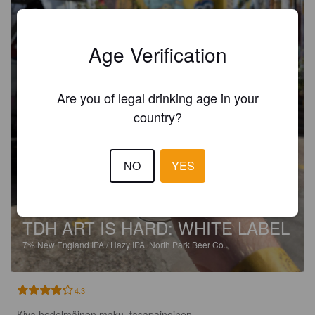
Age Verification
Are you of legal drinking age in your
country?
NO
YES
TDH ART IS HARD: WHITE LABEL
7%
New England IPA / Hazy IPA.
North Park Beer Co..
4.3
Kiva hedelmäinen maku, tasapainoinen