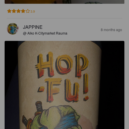
3.9
JAPPINE
8 months ago
@ Alko K-Citymarket Rauma