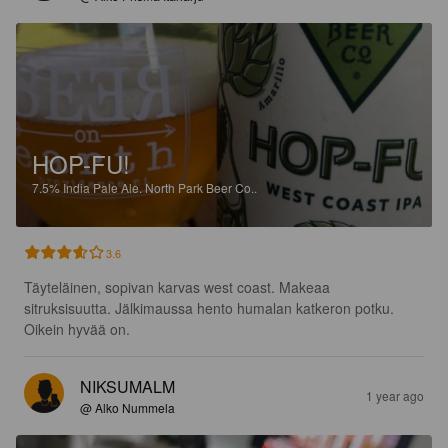
HOP-FU!
7.5%
India Pale Ale.
North Park Beer Co..
3.6
Täyteläinen, sopivan karvas west coast. Makeaa 
sitruksisuutta. Jälkimaussa hento humalan katkeron potku. 
Oikein hyvää on.
NIKSUMALM
1 year ago
@ Alko Nummela