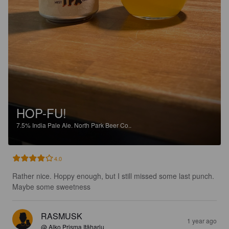
HOP-FU!
7.5%
India Pale Ale.
North Park Beer Co..
4.0
Rather nice. Hoppy enough, but I still missed some last punch. 
Maybe some sweetness
RASMUSK
1 year ago
@ Alko Prisma Itäharju