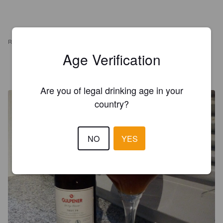
REVIEWS
Age Verification
NICO
8 years ago
@ Gulpener Bierbrouwerij
Are you of legal drinking age in your
country?
NO
YES