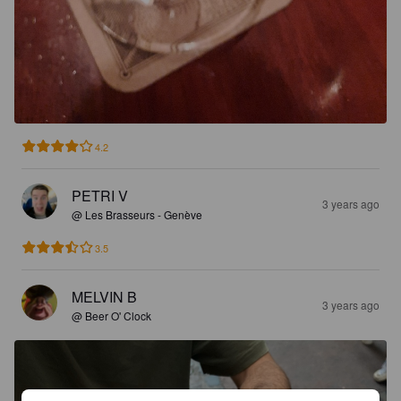
4.2
PETRI V
3 years ago
@ Les Brasseurs - Genève
3.5
MELVIN B
3 years ago
@ Beer O' Clock