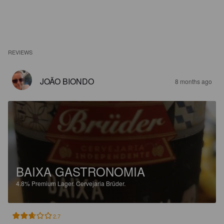
REVIEWS
JOÃO BIONDO
8 months ago
BAIXA GASTRONOMIA
4.8%
Premium Lager.
Cervejaria Brüder.
2.7