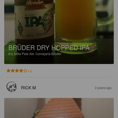
BRÜDER DRY HOPPED IPA
6%
India Pale Ale.
Cervejaria Brüder.
4.2
RICK M
3 years ago