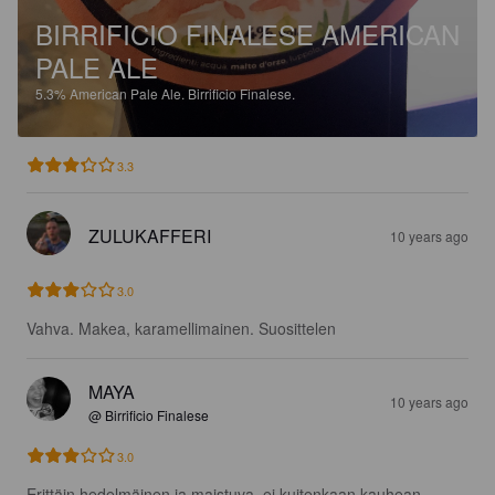
BIRRIFICIO FINALESE AMERICAN
PALE ALE
5.3%
American Pale Ale.
Birrificio Finalese.
3.3
ZULUKAFFERI
10 years ago
3.0
Vahva. Makea, karamellimainen. Suosittelen
MAYA
10 years ago
@ Birrificio Finalese
3.0
Erittäin hedelmäinen ja maistuva, ei kuitenkaan kauhean 