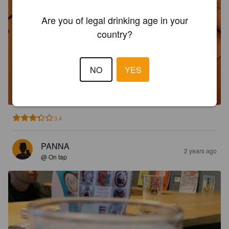
Are you of legal drinking age in your
country?
BIRRIFICIO FINALESE AMERICAN
PALE ALE
NO
YES
5.3%
American Pale Ale.
Birrificio Finalese.
3.4
PANNA
2 years ago
@ On tap