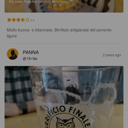
6%
India Pale Ale.
Birrificio Finalese.
3.6
Molto buona  e bilanciata. Birrificio artigianale del ponente 
ligure
PANNA
2 years ago
@ On tap