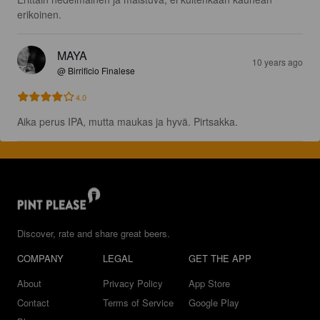
erikoinen.
MAYA
10 years ago
@ Birrificio Finalese
4.0
Aika perus IPA, mutta maukas ja hyvä. Pirtsakka.
Discover, rate and share great beers.
COMPANY
LEGAL
GET THE APP
About
Privacy Policy
App Store
Contact
Terms of Service
Google Play