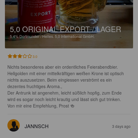
5,0 ORIGINAL EXPORT / LAGER
5.4%
Dortmunder / Helles.
5,0 International GmbH.
3.0
Nichts besonderes aber ein ordentliches Feierabendbier. 
Hellgolden mit einer mittelkräftigen weißen Krone ist optisch 
nichts auszusetzen. Beim eingiessen verströmt es ein 
dezentes fruchtiges Aroma., 

Der Antrunk ist angenehm, leicht süßlich hopfig, zum Ende 
wird es sogar noch leicht krautig und lässt sich gut trinken. 

Von mir eine Empfehlung, Prost 🍻
JANNSCH
3 days ago