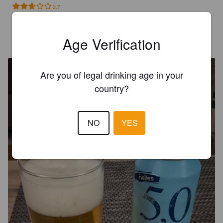
2.7
MICHA_81
Age Verification
2 days ago
Are you of legal drinking age in your
country?
NO
YES