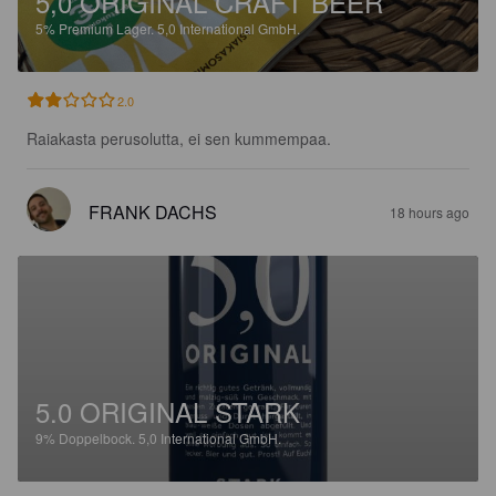
5,0 ORIGINAL CRAFT BEER
5%
Premium Lager.
5,0 International GmbH.
2.0
Raiakasta perusolutta, ei sen kummempaa.
FRANK DACHS
18 hours ago
5.0 ORIGINAL STARK
9%
Doppelbock.
5,0 International GmbH.