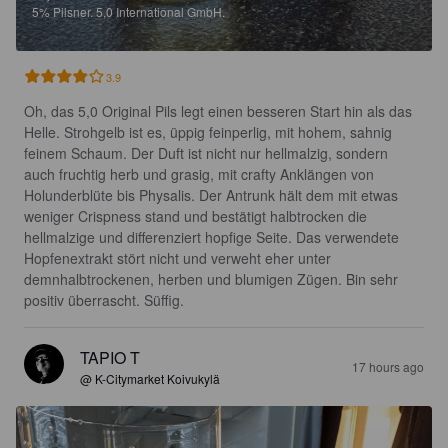
5%
Pilsner.
5,0 International GmbH.
3.9
Oh, das 5,0 Original Pils legt einen besseren Start hin als das 
Helle. Strohgelb ist es, üppig feinperlig, mit hohem, sahnig 
feinem Schaum. Der Duft ist nicht nur hellmalzig, sondern 
auch fruchtig herb und grasig, mit crafty Anklängen von 
Holunderblüte bis Physalis. Der Antrunk hält dem mit etwas 
weniger Crispness stand und bestätigt halbtrocken die 
hellmalzige und differenziert hopfige Seite. Das verwendete 
Hopfenextrakt stört nicht und verweht eher unter 
demnhalbtrockenen, herben und blumigen Zügen. Bin sehr 
positiv überrascht. Süffig.
TAPIO T
17 hours ago
@ K-Citymarket Koivukylä