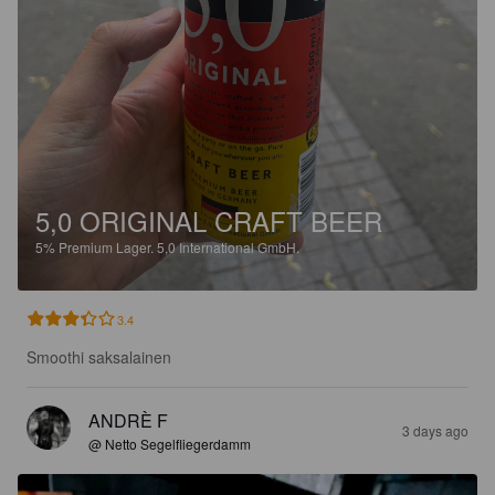
5,0 ORIGINAL CRAFT BEER
5%
Premium Lager.
5,0 International GmbH.
3.4
Smoothi saksalainen
ANDRÈ F
3 days ago
@ Netto Segelfliegerdamm