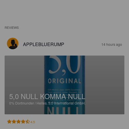
REVIEWS
APPLEBLUERUMP
14 hours ago
5,0 NULL KOMMA NULL
0%
Dortmunder / Helles.
5,0 International GmbH.
4.5