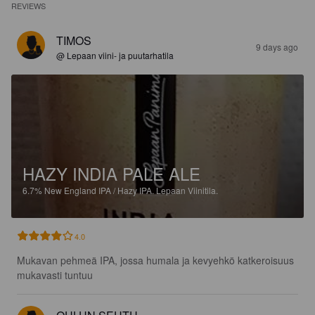
REVIEWS
TIMOS
9 days ago
@ Lepaan viini- ja puutarhatila
HAZY INDIA PALE ALE
6.7%
New England IPA / Hazy IPA.
Lepaan Viinitila.
4.0
Mukavan pehmeä IPA, jossa humala ja kevyehkö katkeroisuus 
mukavasti tuntuu