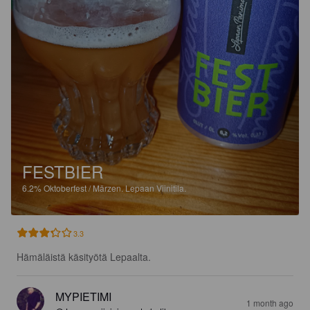
FESTBIER
6.2%
Oktoberfest / Märzen.
Lepaan Viinitila.
3.3
Hämäläistä käsityötä Lepaalta.
MYPIETIMI
1 month ago