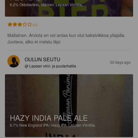
6.2%
Oktoberfest / Märzen.
Lepaan Viinitila.
3.0
Maltainen. Arviota en voi antaa kun olut kaksiviikkoa yliajalla. 
Juotava, alko ei maistu läpi.
OULUN SEUTU
30 days ago
@ Lepaan viini- ja puutarhatila
HAZY INDIA PALE ALE
6.7%
New England IPA / Hazy IPA.
Lepaan Viinitila.