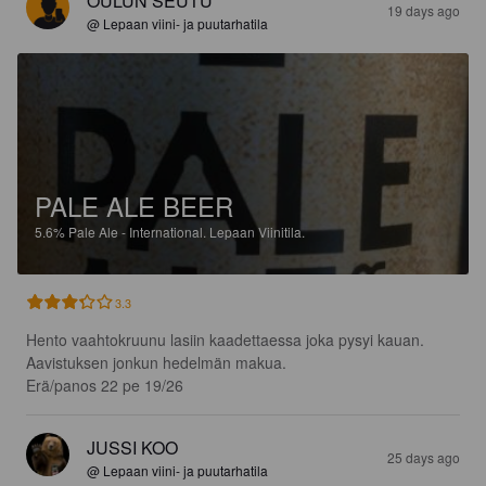
OULUN SEUTU
19 days ago
@ Lepaan viini- ja puutarhatila
PALE ALE BEER
5.6%
Pale Ale - International.
Lepaan Viinitila.
3.3
Hento vaahtokruunu lasiin kaadettaessa joka pysyi kauan.

Aavistuksen jonkun hedelmän makua.

Erä/panos 22 pe 19/26
JUSSI KOO
25 days ago
@ Lepaan viini- ja puutarhatila