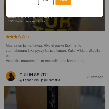
LEPAA PORTER
6.5%
Porter.
Lepaan Viinitila.
3.2
Mustaa on ja maittavaa. Alko ei puske läpi, hento 
vaahtokruunu joka pysyy lasissa kauan. Kaksi viikkoa yliajalla 
olut.

Vielä olisi muutamia mitä maistella,pe aikaa enempi.
OULUN SEUTU
29 days ago
@ Lepaan viini- ja puutarhatila