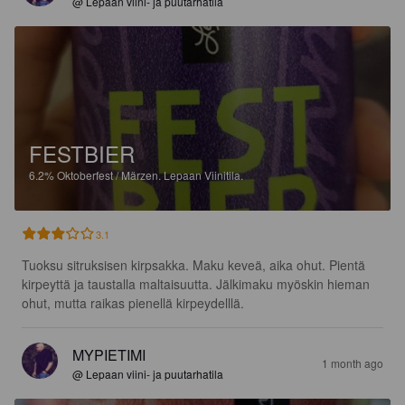
@ Lepaan viini- ja puutarhatila
FESTBIER
6.2%
Oktoberfest / Märzen.
Lepaan Viinitila.
3.1
Tuoksu sitruksisen kirpsakka. Maku keveä, aika ohut. Pientä 
kirpeyttä ja taustalla maltaisuutta. Jälkimaku myöskin hieman 
ohut, mutta raikas pienellä kirpeydelllä.
MYPIETIMI
1 month ago
@ Lepaan viini- ja puutarhatila