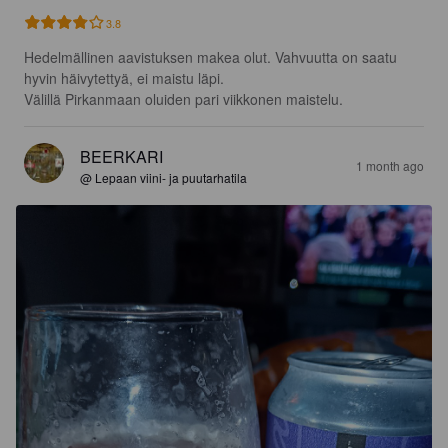
3.8
Hedelmällinen aavistuksen makea olut. Vahvuutta on saatu 
hyvin häivytettyä, ei maistu läpi.

Välillä Pirkanmaan oluiden pari viikkonen maistelu.
BEERKARI
1 month ago
@ Lepaan viini- ja puutarhatila