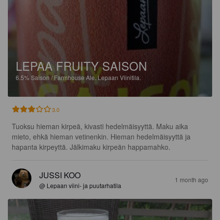
LEPAA FRUITY SAISON
6.5%
Saison / Farmhouse Ale.
Lepaan Viinitila.
3.0
Tuoksu hieman kirpeä, kivasti hedelmäisyyttä. Maku aika 
mieto, ehkä hieman vetinenkin. Hieman hedelmäisyyttä ja 
hapanta kirpeyttä. Jälkimaku kirpeän happamahko.
JUSSI KOO
1 month ago
@ Lepaan viini- ja puutarhatila