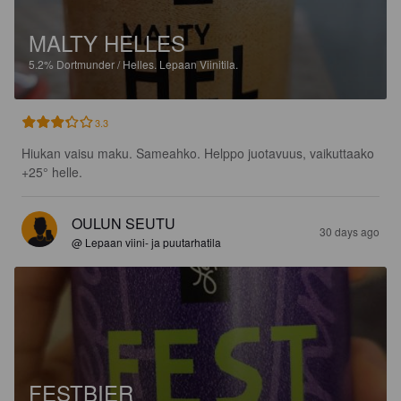
MALTY HELLES
5.2%
Dortmunder / Helles.
Lepaan Viinitila.
3.3
Hiukan vaisu maku. Sameahko. Helppo juotavuus, vaikuttaako 
+25° helle.
OULUN SEUTU
30 days ago
@ Lepaan viini- ja puutarhatila
FESTBIER