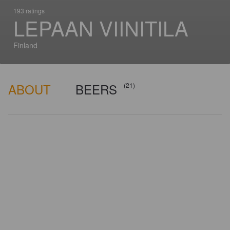
193 ratings
LEPAAN VIINITILA
Finland
ABOUT
BEERS
(21)