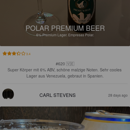
POLAR PREMIUM BEER
6%
Premium Lager.
Empresas Polar.
3.4
#620 🇻🇪

Super Körper mit 6% ABV, schöne malzige Noten. Sehr cooles 
Lager aus Venezuela, gebraut in Spanien.
CARL STEVENS
28 days ago