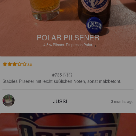
POLAR PILSENER
4.5%
Pilsner.
Empresas Polar.
3.0
#735 🇻🇪

Stabiles Pilsener mit leicht süßlichen Noten, sonst malzbetont.
JUSSI
3 months ago