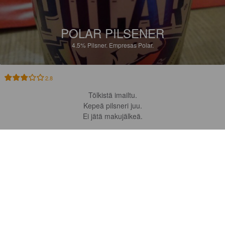
POLAR PILSENER
4.5%
Pilsner.
Empresas Polar.
2.8
Tölkistä imailtu.

Kepeä pilsneri juu.

Ei jätä makujälkeä.

Santiagossa, tunnin kestäneen jumalanpalveluksen jälkeen.

Buen Camino, Verona - Santiago, Camino Portuguese on saatettu 
valmiiksi.
HANSEL R
3 months ago