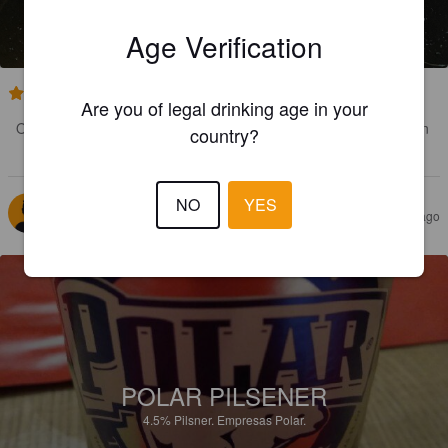
POLAR PILSENER
4.5%
Pilsner.
Empresas Polar.
Age Verification
3.0
Are you of legal drinking age in your
Olut Venezuelasta, mielenkiintoinen olutmaa. Tosin, tämä on ihan 
country?
perusbulkkia.
NO
YES
IVAXER74
1 month ago
POLAR PILSENER
4.5%
Pilsner.
Empresas Polar.