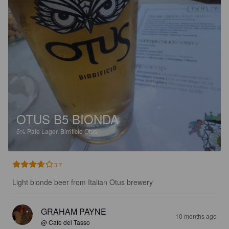
OTUS B5 BIONDA
5%
Pale Lager.
Birrificio Otus.
3.7
Light blonde beer from Italian Otus brewery
GRAHAM PAYNE
10 months ago
@ Cafe del Tasso