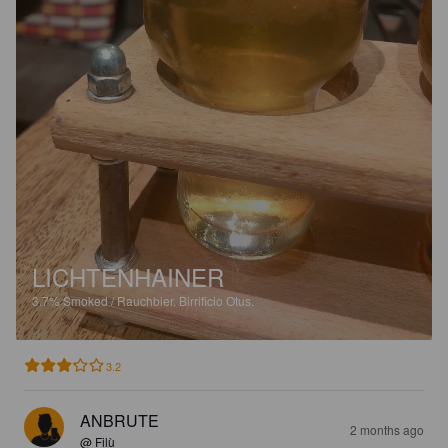
LICHTENHAINER
3.7%
Smoked / Rauchbier.
Birrificio Otus.
3.2
ANBRUTE
2 months ago
@ Filù