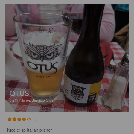
OTUS
5.2%
Pilsner.
Birrificio Otus.
3.7
Nice crisp Italian pilsner