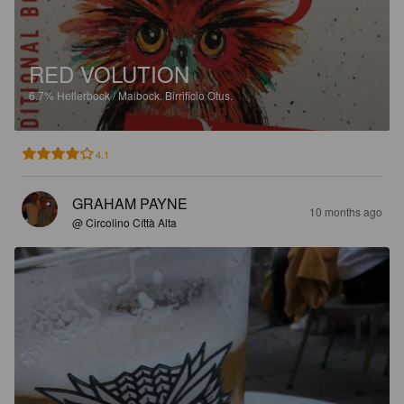
RED VOLUTION
6.7%
Hellerbock / Maibock.
Birrificio Otus.
4.1
GRAHAM PAYNE
10 months ago
@ Circolino Cíttà Alta