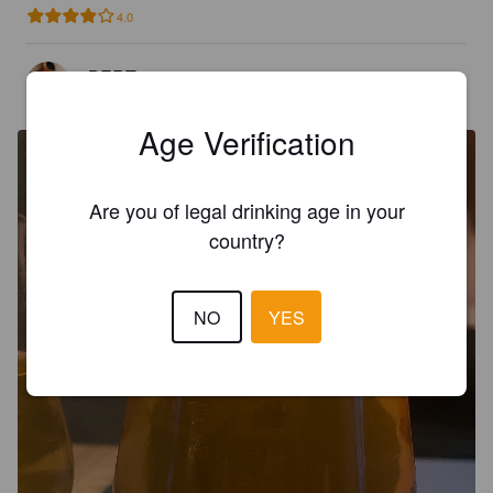
4.0
BERT
1 month ago
@ Dot birreria indipendente
Age Verification
Are you of legal drinking age in your
country?
NO
YES