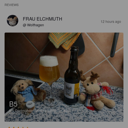
REVIEWS
FRAU ELCHMUTH
12 hours ago
@ Wolfhagen
B5
5%
Dortmunder / Helles.
Birrificio Otus.