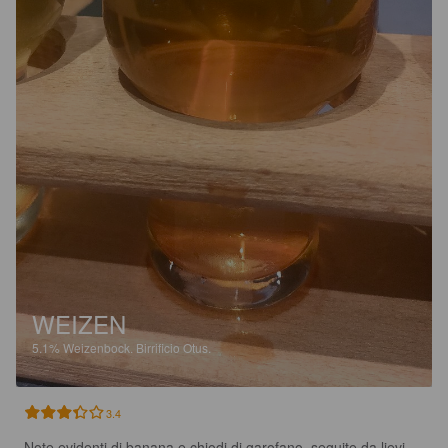
WEIZEN
5.1%
Weizenbock.
Birrificio Otus.
3.4
Note evidenti di banana e chiodi di garofano, seguite da lievi 