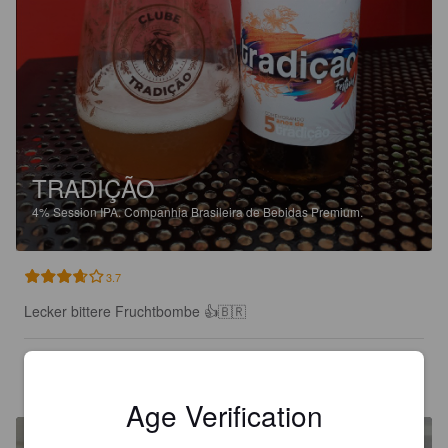
TRADIÇÃO
4%
Session IPA.
Companhia Brasileira de Bebidas Premium.
3.7
Lecker bittere Fruchtbombe 👍🇧🇷
SAULO
5 years ago
@ Sino Pizzaria
Age Verification