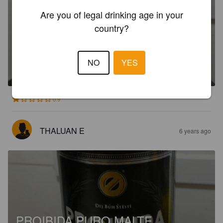
Are you of legal drinking age in your
country?
PROIBIDA PURO MALTE
NO
YES
5.1%
Pilsner.
Companhia Brasileira de Bebidas Premium.
0.9
THALUAN E
6 years ago
PROIBIDA PURO MALTE