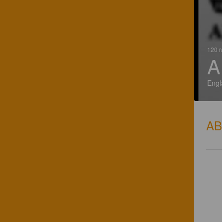
120 r
A
Engl
A