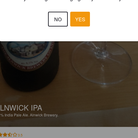
NO
YES
LNWICK IPA
5%
India Pale Ale.
Alnwick Brewery.
3.5