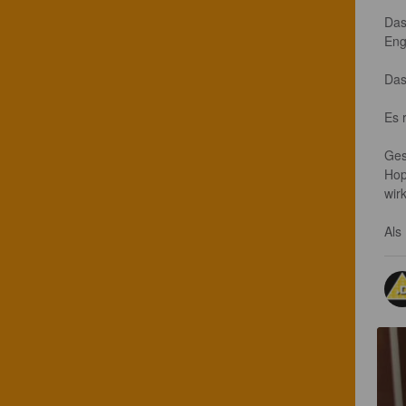
Das
Eng
Das
Es 
Ges
Hop
wir
Als