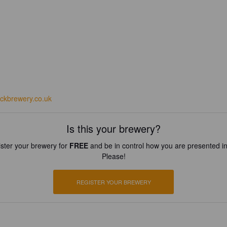
ickbrewery.co.uk
Is this your brewery?
ster your brewery for
FREE
and be in control how you are presented in
Please!
REGISTER YOUR BREWERY