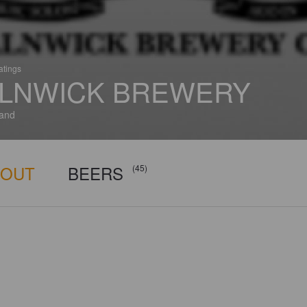
atings
LNWICK BREWERY
and
BOUT
BEERS
(45)