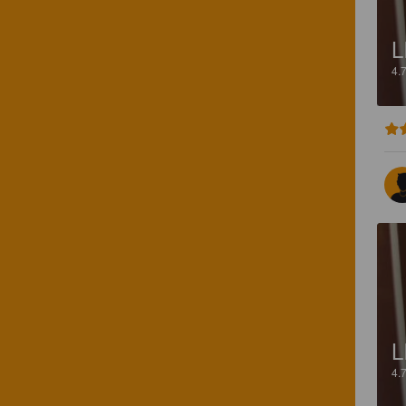
L
4.
L
4.