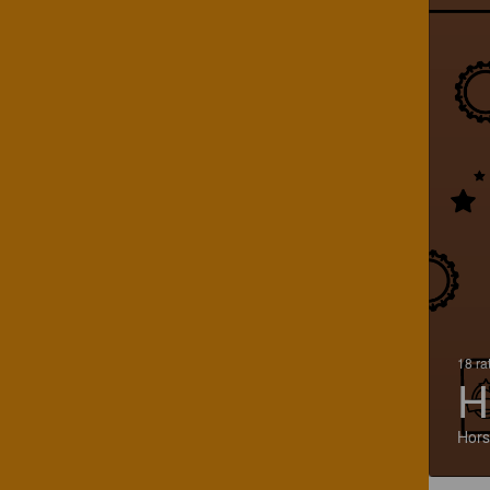
18 ra
H
Hors