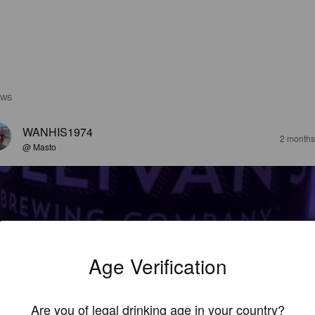
EWS
WANHIS1974
2 months
@ Masto
Age Verification
ULLIVAN'S STOUT
7%
Stout.
Horseheads Brewing.
Are you of legal drinking age in your country?