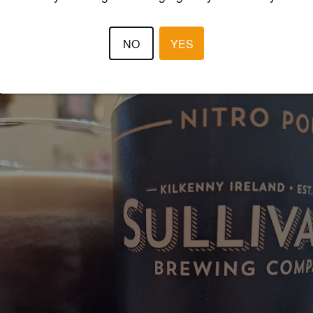
3.2
NO
YES
PETRI L
2 months
@ Alko Manhattan Turku