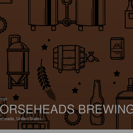
tings
ORSEHEADS BREWIN
eheads, United States