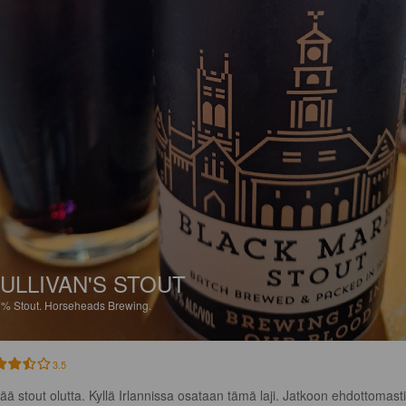
ULLIVAN'S STOUT
7%
Stout.
Horseheads Brewing.
3.5
ää stout olutta. Kyllä Irlannissa osataan tämä laji. Jatkoon ehdottomasti