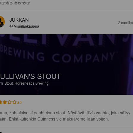
🍺🍻🍺🍻🍺🍻🍺
JUKKAN
2 months
@ Vispilänkauppa
ULLIVAN'S STOUT
7%
Stout.
Horseheads Brewing.
3.2
ma, kohtalaisesti paahteinen stout. Näyttävä, tiivis vaahto, joka säilyy 
kään. Ehkä kuitenkin Guinness vie makuaromeillaan voiton.