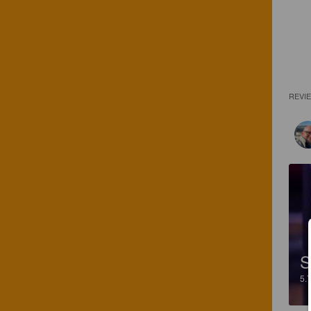
REVI
S
5.