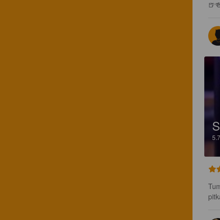
🍺
S
5.
Tum
pit