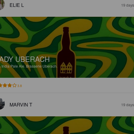
ELIE L
19 days
ADY UBERACH
%
India Pale Ale.
Brasserie Uberach.
3.8
MARVIN T
19 days