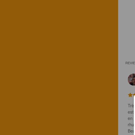
REVI
Trè
est 
en 
rhu
Beau