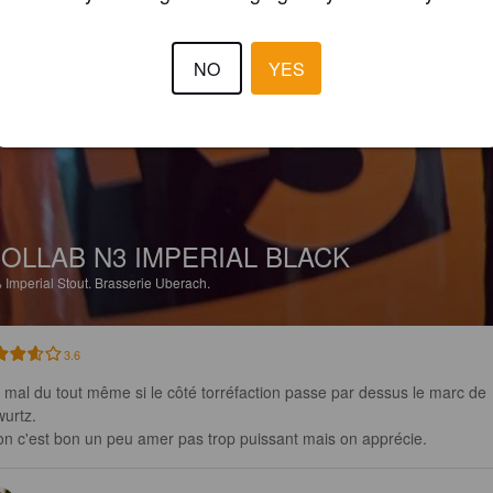
GUILLAUME HIRTZ
10 days
NO
YES
@ Ferme Vogt
OLLAB N3 IMPERIAL BLACK
%
Imperial Stout.
Brasserie Uberach.
3.6
 mal du tout même si le côté torréfaction passe par dessus le marc de 
urtz.

on c'est bon un peu amer pas trop puissant mais on apprécie.