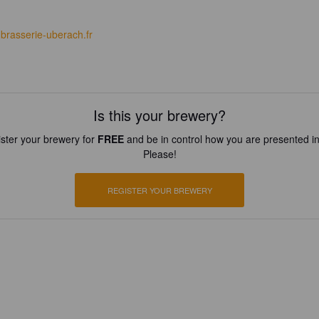
brasserie-uberach.fr
Is this your brewery?
ster your brewery for
FREE
and be in control how you are presented in
Please!
REGISTER YOUR BREWERY