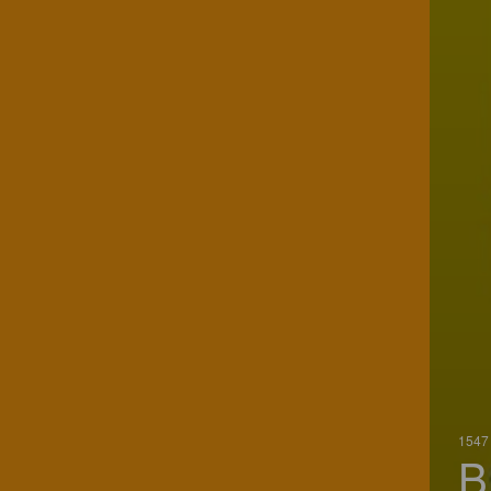
1547 
B