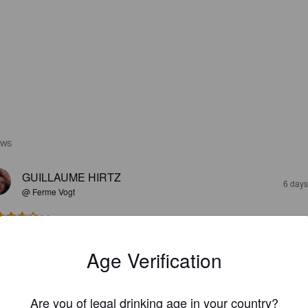
EWS
GUILLAUME HIRTZ
6 days
@ Ferme Vogt
3.6
s sympa avec effectivement un bon retour de rhum en bouche. L'attaqu
Age Verification
"typique" des bière de cette brasserie (enfin je trouve). C'est pas trop fo
bouche et je sens des petites notes de caramel. Le retour en bouche d
m est éminemment petit plus très sympa.

 travail je trouve.
Are you of legal drinking age in your country?