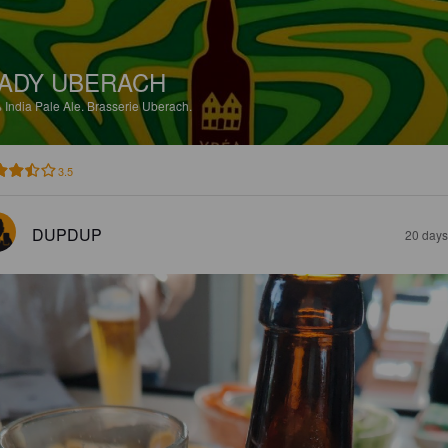
ADY UBERACH
%
India Pale Ale.
Brasserie Uberach.
3.5
DUPDUP
20 days