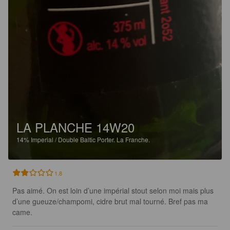
LA PLANCHE 14W20
14%
Imperial / Double Baltic Porter.
La Franche.
1.8
Pas aimé. On est loin d’une impérial stout selon moi mais plus 
d’une gueuze/champomi, cidre brut mal tourné. Bref pas ma 
came.