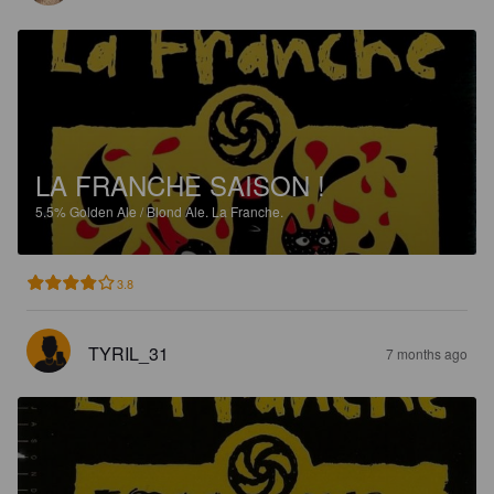
LA FRANCHE SAISON !
5.5%
Golden Ale / Blond Ale.
La Franche.
3.8
TYRIL_31
7 months ago