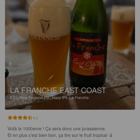
LA FRANCHE EAST COAST
5.5%
New England IPA / Hazy IPA.
La Franche.
4.5
Voilà la 1000eme ! Ça sera donc une jurassienne.

Et en plus c’est bien bon, ça tire sur le fruit tropical 🥭 
