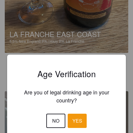
LA FRANCHE EAST COAST
5.5%
New England IPA / Hazy IPA.
La Franche.
3.8
Age Verification
THOMAS.VRC
3 months ago
Are you of legal drinking age in your
country?
NO
YES