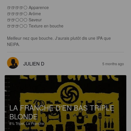
🍺🍺🍺🍺⚪ Apparence

🍺🍺🍺🍺⚪️ Arôme

🍺🍺⚪️⚪️⚪ Saveur

🍺🍺🍺⚪️⚪️ Texture en bouche

Meilleur nez que bouche. J'aurais plutôt dis une IPA que 
NEIPA.
JULIEN D
5 months ago
LA FRANCHE D'EN BAS TRIPLE
BLONDE
8%
Tripel.
La Franche.