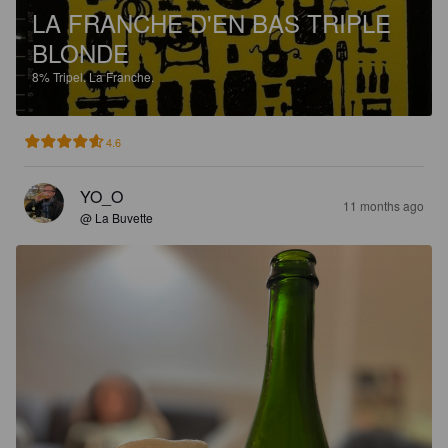
LA FRANCHE D'EN BAS TRIPLE
BLONDE
8%
Tripel.
La Franche.
4.6
YO_O
11 months ago
@ La Buvette