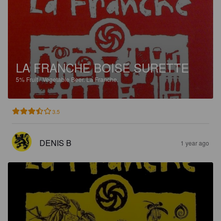
LA FRANCHE BOISE SURETTE
5%
Fruit / Vegetable Beer.
La Franche.
3.5
DENIS B
1 year ago