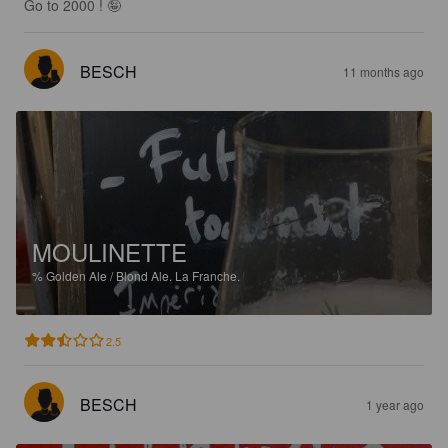
Go to 2000 ! 🤪
BESCH
11 months ago
MOULINETTE
%
Golden Ale / Blond Ale.
La Franche.
2.5
BESCH
1 year ago