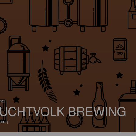
ings
UCHTVOLK BREWING
many