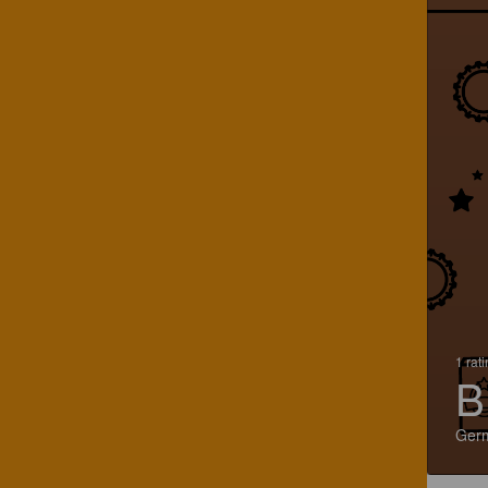
1 rat
B
Ger