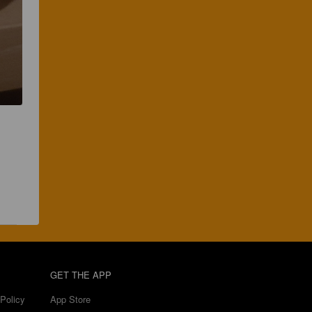
 
GET THE APP
Policy
App Store