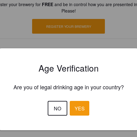
ster your brewery for
FREE
and be in control how you are presented in
Please!
REGISTER YOUR BREWERY
Age Verification
Are you of legal drinking age in your country?
NO
YES