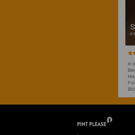
S
5
In 
Bei
Hol
Frü
Blü