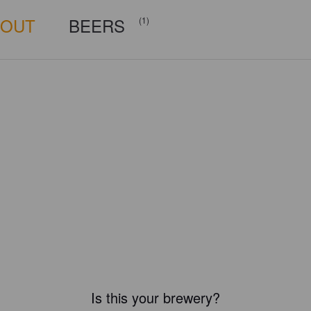
BOUT
BEERS
(1)
Is this your brewery?