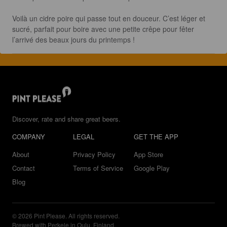
Voilà un cidre poire qui passe tout en douceur. C’est léger et 
sucré, parfait pour boire avec une petite crêpe pour fêter 
l’arrivé des beaux jours du printemps !
Discover, rate and share great beers.
COMPANY
LEGAL
GET THE APP
About
Privacy Policy
App Store
Contact
Terms of Service
Google Play
Blog
© 2026 Pint Please. All rights reserved.
Brewed with Perkele in Oulu, Finland.