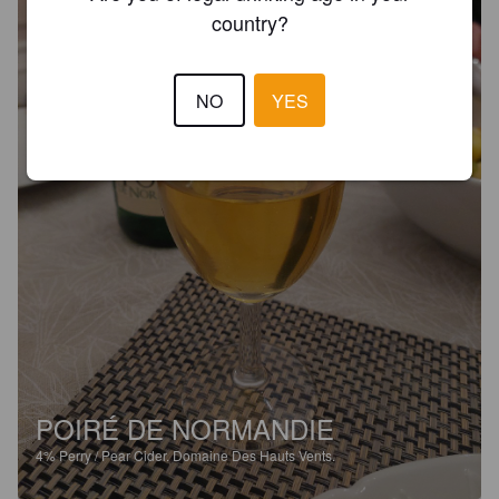
country?
NO
YES
POIRÉ DE NORMANDIE
4%
Perry / Pear Cider.
Domaine Des Hauts Vents.