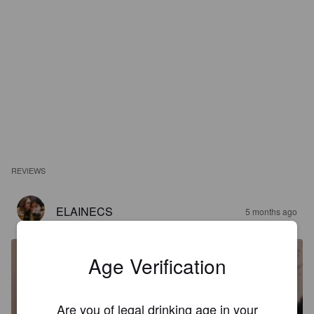
REVIEWS
ELAINECS
5 months ago
Age Verification
Are you of legal drinking age in your