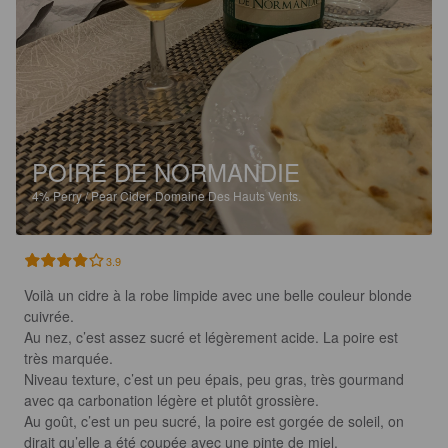
POIRÉ DE NORMANDIE
4%
Perry / Pear Cider.
Domaine Des Hauts Vents.
3.9
Voilà un cidre à la robe limpide avec une belle couleur blonde 
cuivrée.

Au nez, c’est assez sucré et légèrement acide. La poire est 
très marquée.

Niveau texture, c’est un peu épais, peu gras, très gourmand 
avec qa carbonation légère et plutôt grossière.

Au goût, c’est un peu sucré, la poire est gorgée de soleil, on 
dirait qu’elle a été coupée avec une pinte de miel. 
