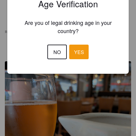
Age Verification
Are you of legal drinking age in your
country?
REVIEWS
TOPI LA
2 months ago
NO
YES