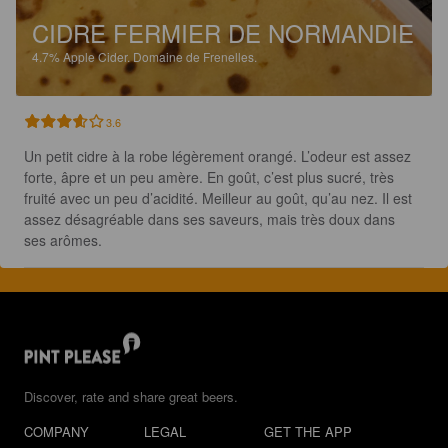
CIDRE FERMIER DE NORMANDIE
4.7%
Apple Cider.
Domaine de Frenelles.
3.6
Un petit cidre à la robe légèrement orangé. L’odeur est assez 
forte, âpre et un peu amère. En goût, c’est plus sucré, très 
fruité avec un peu d’acidité. Meilleur au goût, qu’au nez. Il est 
assez désagréable dans ses saveurs, mais très doux dans 
ses arômes.
Discover, rate and share great beers.
COMPANY
LEGAL
GET THE APP