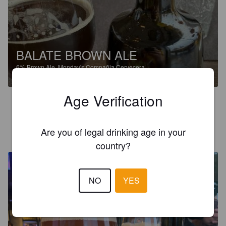
BALATE BROWN ALE
6%
Brown Ale.
Monday's Compañia Cervecera.
Age Verification
4.0
Are you of legal drinking age in your
MIGHTYKOALA
4 years ago
country?
NO
YES