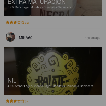
EXTRA MATURACION
5.7%
Dark Lager.
Monday's Compañia Cervecera.
3.2
MIKA69
4 years ago
NIL
4.5%
Amber Lager / Vienna Lager.
Monday's Compañia Cervecera.
3.4