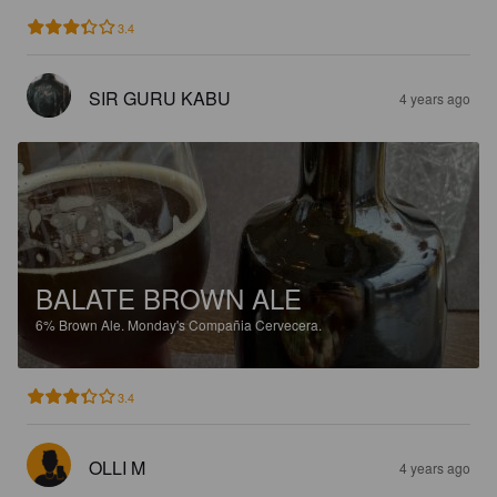
3.4
SIR GURU KABU
4 years ago
BALATE BROWN ALE
6%
Brown Ale.
Monday's Compañia Cervecera.
3.4
OLLI M
4 years ago