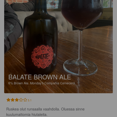
BALATE BROWN ALE
6%
Brown Ale.
Monday's Compañia Cervecera.
3.1
Ruskea olut runsaalla vaahdolla. Oluessa sinne 
kuulumattomia hiutaleita.
