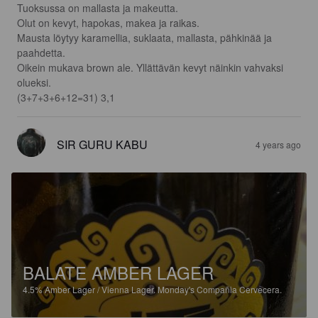
Tuoksussa on mallasta ja makeutta.

Olut on kevyt, hapokas, makea ja raikas.

Mausta löytyy karamellia, suklaata, mallasta, pähkinää ja 
paahdetta.

Oikein mukava brown ale. Yllättävän kevyt näinkin vahvaksi 
olueksi.

(3+7+3+6+12=31) 3,1
SIR GURU KABU
4 years ago
BALATE AMBER LAGER
4.5%
Amber Lager / Vienna Lager.
Monday's Compañia Cervecera.