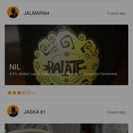
JALMARI64
4 years ago
NIL
4.5%
Amber Lager / Vienna Lager.
Monday's Compañia Cervecera.
3.4
JASKA 81
4 years ago