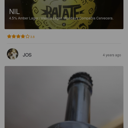
NIL
4.5%
Amber Lager / Vienna Lager.
Monday's Compañia Cervecera.
3.8
JOS
4 years ago