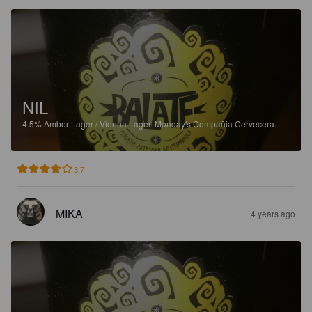
NIL
4.5%
Amber Lager / Vienna Lager.
Monday's Compañia Cervecera.
3.7
MIKA
4 years ago