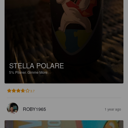
STELLA POLARE
5%
Pilsner.
Gimme More.
3.7
ROBY1965
1 year ago