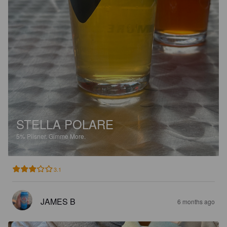
STELLA POLARE
5%
Pilsner.
Gimme More.
3.1
JAMES B
6 months ago