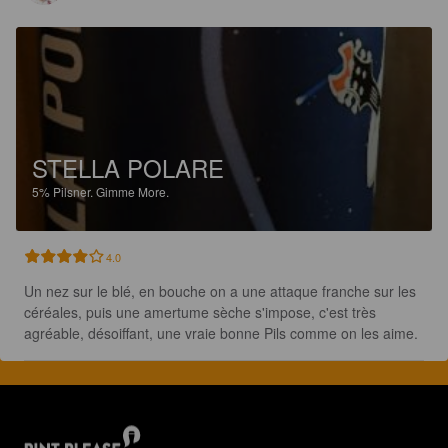
STELLA POLARE
5%
Pilsner.
Gimme More.
4.0
Un nez sur le blé, en bouche on a une attaque franche sur les 
céréales, puis une amertume sèche s'impose, c'est très 
agréable, désoiffant, une vraie bonne Pils comme on les aime.