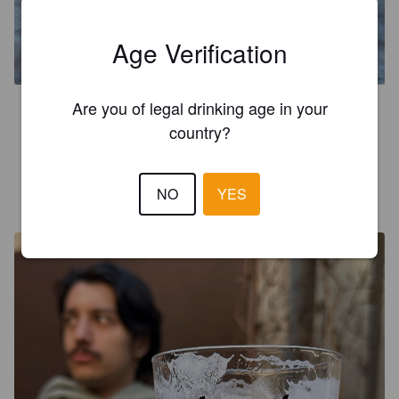
A-MIKA
Age Verification
4.6%
Witbier.
Gimme More.
Are you of legal drinking age in your
3.6
country?
Velvety and smooth
NO
YES
JAMES B
6 months ago