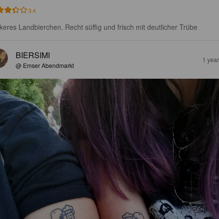
3.4
keres Landbierchen. Recht süffig und frisch mit deutlicher Trübe
BIERSIMI
1 yea
@ Emser Abendmarkt