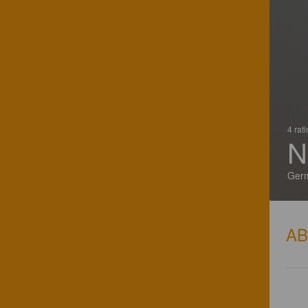
4 rat
N
Ger
A