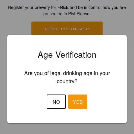
Register your brewery for
FREE
and be in control how you are
presented in Pint Please!
REGISTER YOUR BREWERY
Age Verification
Are you of legal drinking age in your
country?
NO
YES