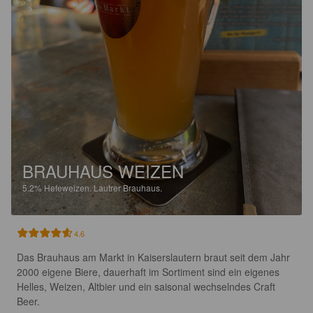
BRAUHAUS WEIZEN
5.2%
Hefeweizen.
Lautrer Brauhaus.
4.6
Das Brauhaus am Markt in Kaiserslautern braut seit dem Jahr 
2000 eigene Biere, dauerhaft im Sortiment sind ein eigenes 
Helles, Weizen, Altbier und ein saisonal wechselndes Craft 
Beer. 
